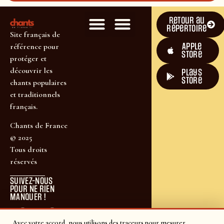
Retour au
répertoire
Site français de
Apple
référence pour
Store
protéger et
découvrir les
plays
store
chants populaires
et traditionnels
français.
Chants de France
© 2025
Tous droits
réservés
SUIVEZ-NOUS
POUR NE RIEN
MANQUER !
Avec votre accord, nous utilisons des traceurs pour mesurer