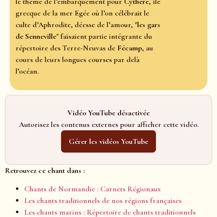
le thème de l’embarquement pour
Cythère
, île
grecque de la mer Egée où l’on célébrait le
culte d’Aphrodite, déesse de l’amour, "
les gars
de Senneville
" faisaient partie intégrante du
répertoire des Terre-Neuvas de
Fécamp
, au
cours de leurs longues courses par delà
l’océan.
Vidéo YouTube désactivée
Autorisez les contenus externes pour afficher cette vidéo.
Gérer les vidéos YouTube
Retrouvez ce chant dans :
Chants de Normandie : Carnets Régionaux
Les chants traditionnels de nos régions françaises
Les chants marins : Répertoire de chants traditionnels