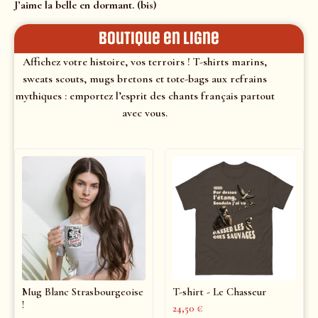
J’aime la belle en dormant. (bis)
Boutique en ligne
Affichez votre histoire, vos terroirs ! T-shirts marins,
sweats scouts, mugs bretons et tote-bags aux refrains
mythiques : emportez l’esprit des chants français partout
avec vous.
Mug Blanc Strasbourgeoise
T-shirt - Le Chasseur
!
24,50
€