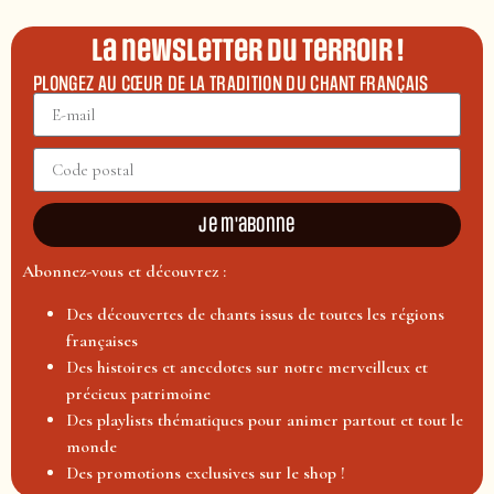
La newsletter du terroir !
PLONGEZ AU CŒUR DE LA TRADITION DU CHANT FRANÇAIS
Je m'abonne
Abonnez-vous et découvrez :
Des découvertes de chants issus de toutes les régions
françaises
Des histoires et anecdotes sur notre merveilleux et
précieux patrimoine
Des playlists thématiques pour animer partout et tout le
monde
Des promotions exclusives sur le shop !