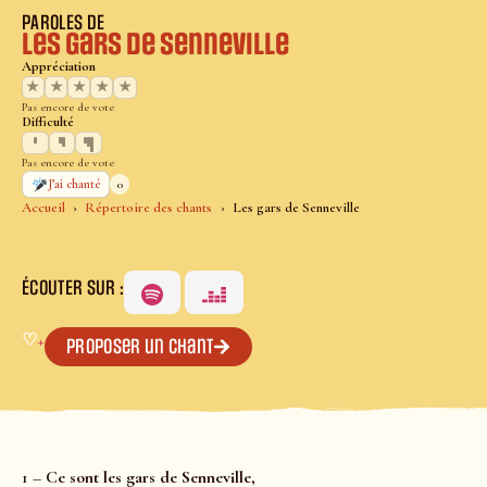
PAROLES DE
Les gars de Senneville
Appréciation
★
★
★
★
★
Pas encore de vote
Difficulté
Pas encore de vote
0
J’ai chanté
Accueil
Répertoire des chants
Les gars de Senneville
ÉCOUTER SUR :
♡
+
Proposer un chant
1 –
Ce sont les gars de Senneville,