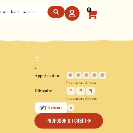
0
♡
+
★
★
★
★
★
Appréciation
Pas encore de vote
Difficulté
Pas encore de vote
0
J’ai chanté
Proposer un chant