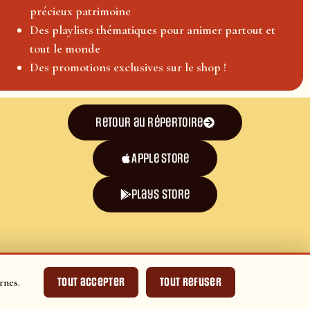
précieux patrimoine
Des playlists thématiques pour animer partout et
tout le monde
Des promotions exclusives sur le shop !
Retour au répertoire
Apple Store
plays store
Tout accepter
Tout refuser
rnes.