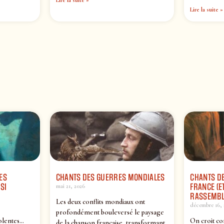
Lire la suite »
ES
CHANTS DES GUERRES MONDIALES
CHANTS DE
SI
FRANCE (ET
mai 21, 2026
RASSEMBL
Les deux conflits mondiaux ont
décembre 16, 
profondément bouleversé le paysage
olentes…
On croit co
de la chanson française, transformant