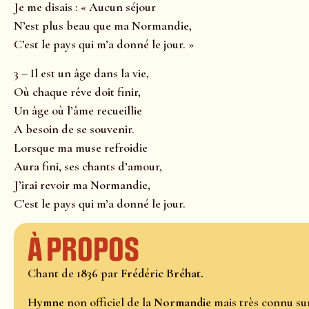
Je me disais : « Aucun séjour
N’est plus beau que ma Normandie,
C’est le pays qui m’a donné le jour. »
3 – Il est un âge dans la vie,
Où chaque rêve doit finir,
Un âge où l’âme recueillie
A besoin de se souvenir.
Lorsque ma muse refroidie
Aura fini, ses chants d’amour,
J’irai revoir ma Normandie,
C’est le pays qui m’a donné le jour.
À propos
Chant de
1836
par
Frédéric Bréhat.
Hymne
non officiel de la
Normandie
mais très connu su