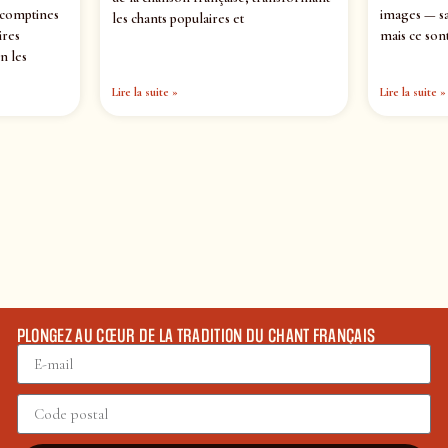
 comptines
images — sa
les chants populaires et
ires
mais ce sont
n les
Lire la suite »
Lire la suite »
PLONGEZ AU CŒUR DE LA TRADITION DU CHANT FRANÇAIS