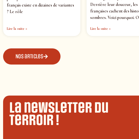
Derrière leur douceur, les
français existe en dizaines de variantes
françaises cachent des histo
? Le rôle
sombres. Voici pourquoi. O
Lire la suite »
Lire la suite »
Nos articles
La newsletter du
terroir !