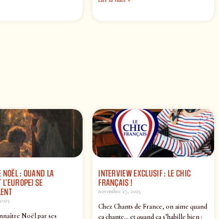
 NOËL : QUAND LA
INTERVIEW EXCLUSIF : LE CHIC
 L’EUROPE) SE
FRANÇAIS !
ENT
novembre 27, 2025
2025
Chez Chants de France, on aime quand
nnaître Noël par ses
ça chante… et quand ça s’habille bien :