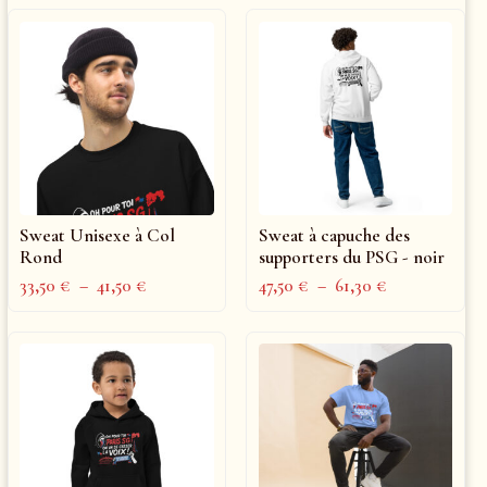
Sweat Unisexe à Col
Sweat à capuche des
Rond
supporters du PSG - noir
33,50
€
–
41,50
€
47,50
€
–
61,30
€