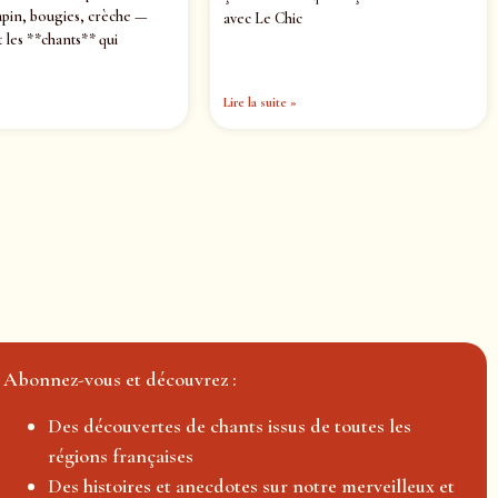
pin, bougies, crèche —
avec Le Chic
 les **chants** qui
Lire la suite »
Abonnez-vous et découvrez :
Des découvertes de chants issus de toutes les
régions françaises
Des histoires et anecdotes sur notre merveilleux et