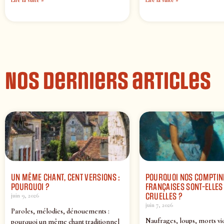
Nos derniers articles
UN MÊME CHANT, CENT VERSIONS :
POURQUOI NOS COMPTIN
POURQUOI ?
FRANÇAISES SONT-ELLES 
CRUELLES ?
juin 9, 2026
juin 7, 2026
Paroles, mélodies, dénouements :
Naufrages, loups, morts vi
pourquoi un même chant traditionnel