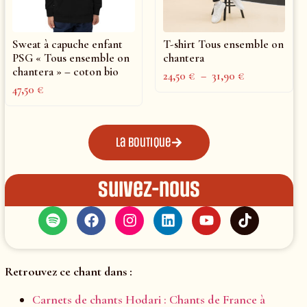
Sweat à capuche enfant
T-shirt Tous ensemble on
PSG « Tous ensemble on
chantera
chantera » – coton bio
24,50
€
–
31,90
€
47,50
€
La boutique
Suivez-nous
Retrouvez ce chant dans :
Carnets de chants Hodari : Chants de France à