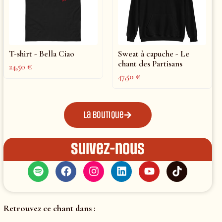
T-shirt - Bella Ciao
Sweat à capuche - Le
chant des Partisans
24,50
€
47,50
€
La boutique
Suivez-nous
Retrouvez ce chant dans :