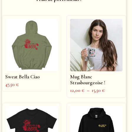
Sweat Bella Ciao
Mug Blanc
Strasbourgeoise !
47,50
€
12,00
€
–
15,50
€