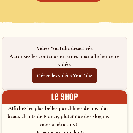
Vidéo YouTube désactivée
Autorisez les contenus externes pour afficher cette
vidéo.
Gérer les vidéos YouTube
le shop
Affichez les plus belles punchlines de nos plus
beaux chants de France, plutôt que des slogans
vides américains !
– Frais de ports inclus !-