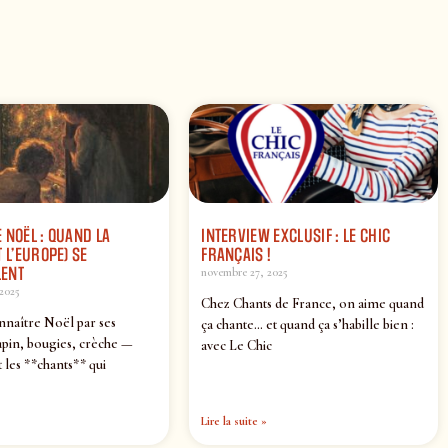
 NOËL : QUAND LA
INTERVIEW EXCLUSIF : LE CHIC
 L’EUROPE) SE
FRANÇAIS !
ENT
novembre 27, 2025
2025
Chez Chants de France, on aime quand
nnaître Noël par ses
ça chante… et quand ça s’habille bien :
pin, bougies, crèche —
avec Le Chic
 les **chants** qui
Lire la suite »