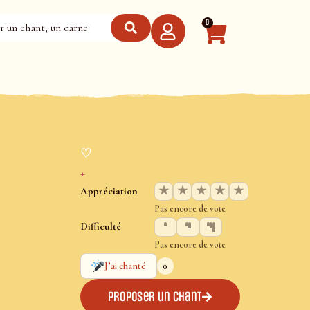
0
♡
+
★
★
★
★
★
Appréciation
Pas encore de vote
Difficulté
Pas encore de vote
0
J’ai chanté
Proposer un chant