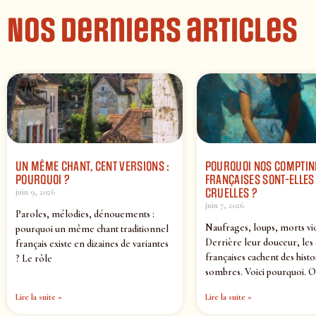
Nos derniers articles
UN MÊME CHANT, CENT VERSIONS :
POURQUOI NOS COMPTIN
POURQUOI ?
FRANÇAISES SONT-ELLES 
CRUELLES ?
juin 9, 2026
juin 7, 2026
Paroles, mélodies, dénouements :
Naufrages, loups, morts vi
pourquoi un même chant traditionnel
Derrière leur douceur, les
français existe en dizaines de variantes
françaises cachent des histo
? Le rôle
sombres. Voici pourquoi. O
Lire la suite »
Lire la suite »