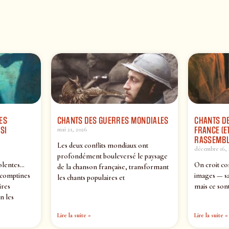
ES
CHANTS DES GUERRES MONDIALES
CHANTS DE
SI
FRANCE (ET
mai 21, 2026
RASSEMBL
Les deux conflits mondiaux ont
décembre 16, 
profondément bouleversé le paysage
olentes…
On croit co
de la chanson française, transformant
 comptines
images — sa
les chants populaires et
ires
mais ce sont
n les
Lire la suite »
Lire la suite »