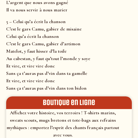
L’argent que nous avons gagné
Il va nous servir à nous marier
5 – Celui qu’a écrit la chanson
C’est le gars Camu, gabier de misaine
Celui qu’a écrit la chanson
C’est le gars Camu, gabier d’artimon
Matelot, y faut hisser d’la toile
Au cabestan, y faut qu’tout l’monde y soye
Et vire, et vire vire donc
Sans ça t’auras pas d’vin dans ta gamelle
Et vire, et vire vire donc
Sans ça t’auras pas d’vin dans ton bidon
Boutique en ligne
Affichez votre histoire, vos terroirs ! T-shirts marins,
sweats scouts, mugs bretons et tote-bags aux refrains
mythiques : emportez l’esprit des chants français partout
avec vous.