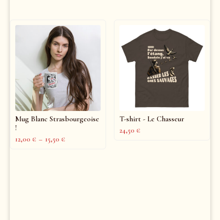
Mug Blanc Strasbourgeoise
T-shirt - Le Chasseur
!
24,50
€
12,00
€
–
15,50
€