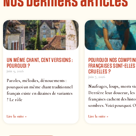
Nos derniers articles
UN MÊME CHANT, CENT VERSIONS :
POURQUOI NOS COMPTIN
POURQUOI ?
FRANÇAISES SONT-ELLES 
CRUELLES ?
juin 9, 2026
juin 7, 2026
Paroles, mélodies, dénouements :
Naufrages, loups, morts vi
pourquoi un même chant traditionnel
Derrière leur douceur, les
français existe en dizaines de variantes
françaises cachent des histo
? Le rôle
sombres. Voici pourquoi. O
Lire la suite »
Lire la suite »