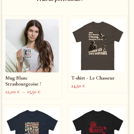
Mug Blanc
T-shirt - Le Chasseur
Strasbourgeoise !
24,50
€
12,00
€
–
15,50
€