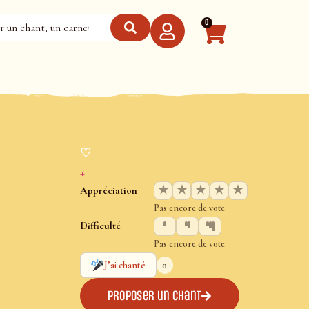
0
♡
+
★
★
★
★
★
Appréciation
Pas encore de vote
Difficulté
Pas encore de vote
0
J’ai chanté
Proposer un chant