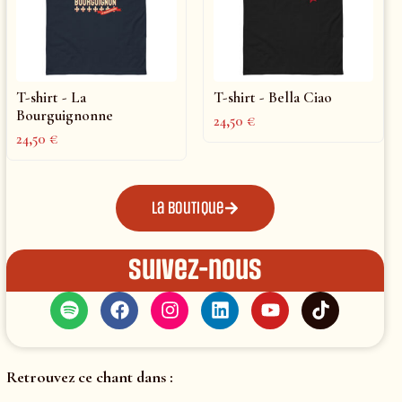
T-shirt - La
T-shirt - Bella Ciao
Bourguignonne
24,50
€
24,50
€
La boutique
Suivez-nous
Retrouvez ce chant dans :