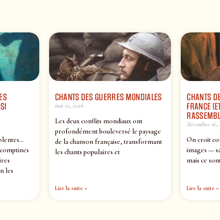
ES
CHANTS DES GUERRES MONDIALES
CHANTS DE
SI
FRANCE (ET
mai 21, 2026
RASSEMBL
Les deux conflits mondiaux ont
décembre 16, 
profondément bouleversé le paysage
olentes…
On croit co
de la chanson française, transformant
 comptines
images — sa
les chants populaires et
ires
mais ce sont
n les
Lire la suite »
Lire la suite »