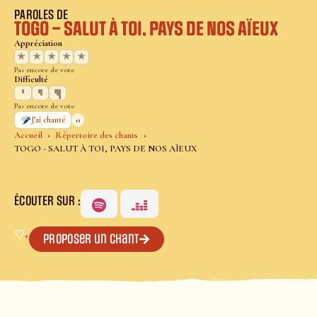
PAROLES DE
TOGO – SALUT À TOI, PAYS DE NOS AÏEUX
Appréciation
★
★
★
★
★
Pas encore de vote
Difficulté
Pas encore de vote
0
J’ai chanté
Accueil
Répertoire des chants
TOGO - SALUT À TOI, PAYS DE NOS AÏEUX
ÉCOUTER SUR :
♡
+
Proposer un chant