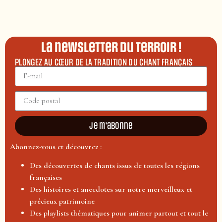
La newsletter du terroir !
PLONGEZ AU CŒUR DE LA TRADITION DU CHANT FRANÇAIS
Je m'abonne
Abonnez-vous et découvrez :
Des découvertes de chants issus de toutes les régions
françaises
Des histoires et anecdotes sur notre merveilleux et
précieux patrimoine
Des playlists thématiques pour animer partout et tout le