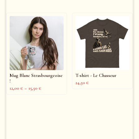
Mug Blanc Strasbourgeoise
T-shirt - Le Chasseur
!
24,50
€
12,00
€
–
15,50
€