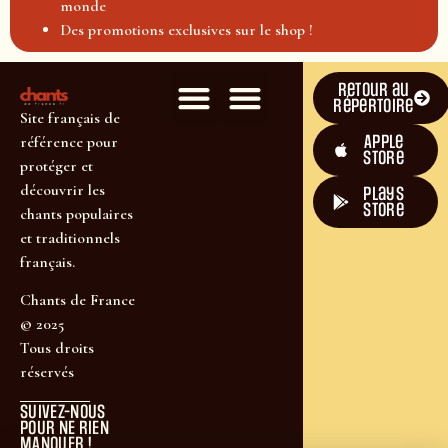
monde
Des promotions exclusives sur le shop !
Retour au
répertoire
Site français de
Apple
référence pour
Store
protéger et
découvrir les
plays
store
chants populaires
et traditionnels
français.
Chants de France
© 2025
Tous droits
réservés
SUIVEZ-NOUS
POUR NE RIEN
MANQUER !