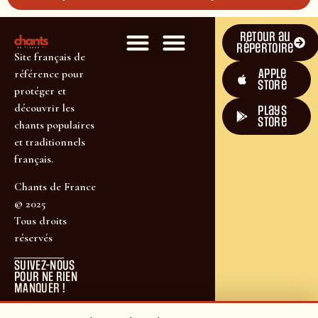
Retour au
répertoire
Site français de
Apple
référence pour
Store
protéger et
découvrir les
plays
store
chants populaires
et traditionnels
français.
Chants de France
© 2025
Tous droits
réservés
SUIVEZ-NOUS
POUR NE RIEN
MANQUER !