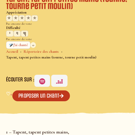
tourne petit moulin)
Appréciation
★
★
★
★
★
Pas encore de vote
Difficulté
Pas encore de vote
0
J’ai chanté
Accueil
Répertoire des chants
Tapent, tapent petites mains (tourne, tourne petit moulin)
ÉCOUTER SUR :
♡
+
Proposer un chant
1 – Tapent, tapent petites mains,