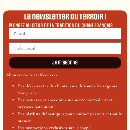
La newsletter du terroir !
PLONGEZ AU CŒUR DE LA TRADITION DU CHANT FRANÇAIS
Je m'abonne
Abonnez-vous et découvrez :
Des découvertes de chants issus de toutes les régions
françaises
Des histoires et anecdotes sur notre merveilleux et
précieux patrimoine
Des playlists thématiques pour animer partout et tout le
monde
Des promotions exclusives sur le shop !