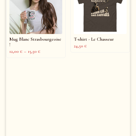
Mug Blanc Strasbourgeoise
T-shirt - Le Chasseur
!
24,50
€
12,00
€
–
15,50
€