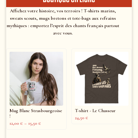
Affichez votre histoire, vos terroirs ! T-shirts marins,
sweats scouts, mugs bretons et tote-bags aux refrains
mythiques : emportez l’esprit des chants français partout
avec vous.
Mug Blanc Strasbourgeoise
T-shirt - Le Chasseur
!
24,50
€
12,00
€
–
15,50
€