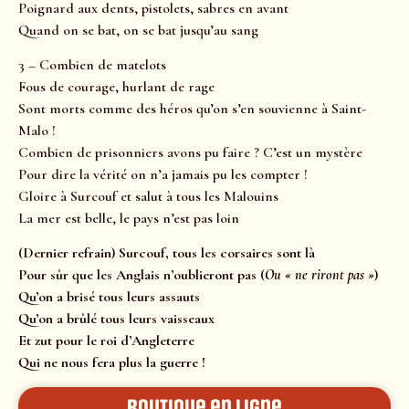
Poignard aux dents, pistolets, sabres en avant
Quand on se bat, on se bat jusqu’au sang
3 – Combien de matelots
Fous de courage, hurlant de rage
Sont morts comme des héros qu’on s’en souvienne à Saint-
Malo !
Combien de prisonniers avons pu faire ?
C’est un mystère
Pour dire la vérité o
n n’a jamais pu les compter !
Gloire à Surcouf et salut à tous les Malouins
La mer est belle, le pays n’est pas loin
(Dernier refrain) Surcouf, tous les corsaires sont là
Pour sûr que les Anglais n’oublieront pas (
Ou « ne riront pas »
)
Qu’on a brisé tous leurs assauts
Qu’on a brûlé tous leurs vaisseaux
Et zut pour le roi d’Angleterre
Qui ne nous fera plus la guerre !
Boutique en ligne