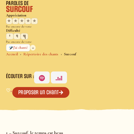
PAROLES DE
Surcouf
Appréciation
★
★
★
★
★
Pas encore de vote
Difficulté
Pas encore de vote
0
J’ai chanté
Accueil
Répertoire des chants
Surcouf
ÉCOUTER SUR :
♡
+
Proposer un chant
1 – Surcouf, le temps est beau