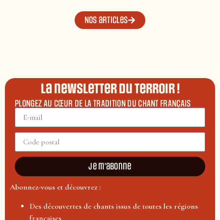
Nos articles
La newsletter du terroir !
PLONGEZ AU CŒUR DE LA TRADITION DU CHANT FRANÇAIS
Je m'abonne
Abonnez-vous et découvrez :
Des découvertes de chants issus de toutes les régions
françaises