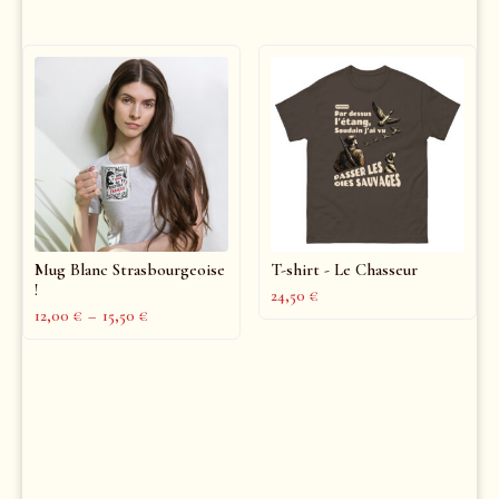
Mug Blanc Strasbourgeoise
T-shirt - Le Chasseur
!
24,50
€
12,00
€
–
15,50
€