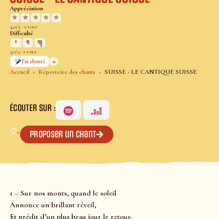
Appréciation
★
★
★
★
★
4,0/5 · 1 vote
Difficulté
3,0/3 · 1 vote
0
J’ai chanté
Accueil
Répertoire des chants
SUISSE - LE CANTIQUE SUISSE
ÉCOUTER SUR :
♡
+
Proposer un chant
1 – Sur nos monts, quand le soleil
Annonce un brillant réveil,
Et prédit d’un plus beau jour le retour,