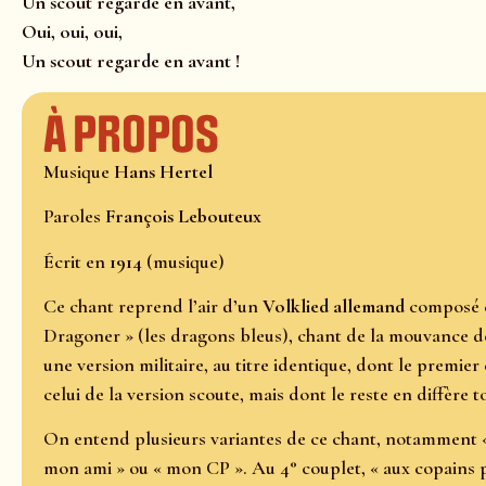
Un scout regarde en avant,
Oui, oui, oui,
Un scout regarde en avant !
À propos
Musique
Hans Hertel
Paroles
François Lebouteux
Écrit en
1914
(musique)
Ce chant reprend l’air d’un
Volklied allemand
composé e
Dragoner » (les dragons bleus), chant de la mouvance de
une version militaire, au titre identique, dont le premier
celui de la version scoute, mais dont le reste en diffère 
On entend plusieurs variantes de ce chant, notamment «
mon ami » ou « mon CP ». Au 4° couplet, « aux copains p