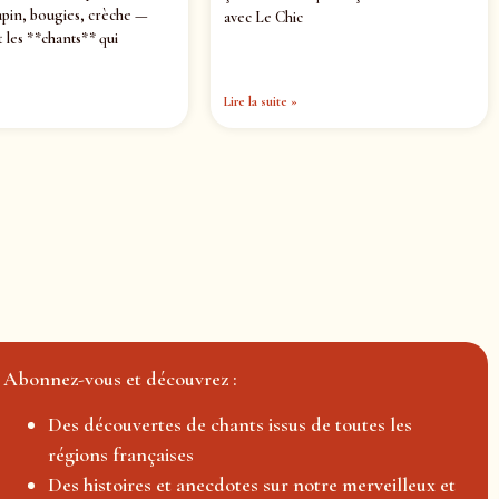
pin, bougies, crèche —
avec Le Chic
 les **chants** qui
Lire la suite »
Abonnez-vous et découvrez :
Des découvertes de chants issus de toutes les
régions françaises
Des histoires et anecdotes sur notre merveilleux et