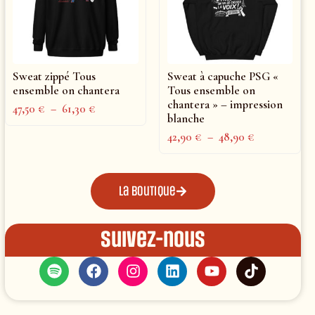
Sweat zippé Tous
Sweat à capuche PSG «
ensemble on chantera
Tous ensemble on
chantera » – impression
47,50
€
–
61,30
€
blanche
42,90
€
–
48,90
€
La boutique
Suivez-nous