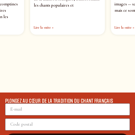
 comptines
images — sa
les chants populaires et
ires
mais ce sont
n les
Lire la suite »
Lire la suite »
PLONGEZ AU CŒUR DE LA TRADITION DU CHANT FRANÇAIS