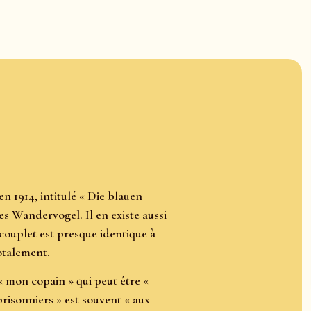
n 1914, intitulé « Die blauen
s Wandervogel. Il en existe aussi
 couplet est presque identique à
totalement.
 mon copain » qui peut être «
risonniers » est souvent « aux