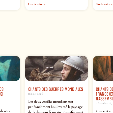
Lire la suite »
Lire la suite »
ES
CHANTS DES GUERRES MONDIALES
CHANTS DE
SI
FRANCE (ET
mai 21, 2026
RASSEMBL
Les deux conflits mondiaux ont
décembre 16, 
profondément bouleversé le paysage
olentes…
On croit co
de la chanson française, transformant