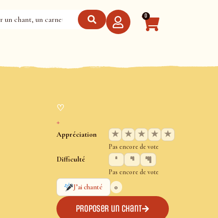
0
♡
+
★
★
★
★
★
Appréciation
Pas encore de vote
Difficulté
Pas encore de vote
0
J’ai chanté
Proposer un chant