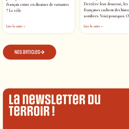
Derrière leur douceur, les
français existe en dizaines de variantes
françaises cachent des histo
? Le rôle
sombres. Voici pourquoi. O
Lire la suite »
Lire la suite »
Nos articles
La newsletter du
terroir !