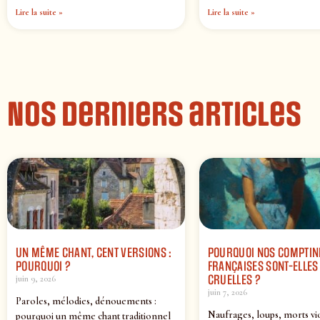
Lire la suite »
Lire la suite »
Nos derniers articles
UN MÊME CHANT, CENT VERSIONS :
POURQUOI NOS COMPTIN
POURQUOI ?
FRANÇAISES SONT-ELLES 
CRUELLES ?
juin 9, 2026
juin 7, 2026
Paroles, mélodies, dénouements :
Naufrages, loups, morts vi
pourquoi un même chant traditionnel