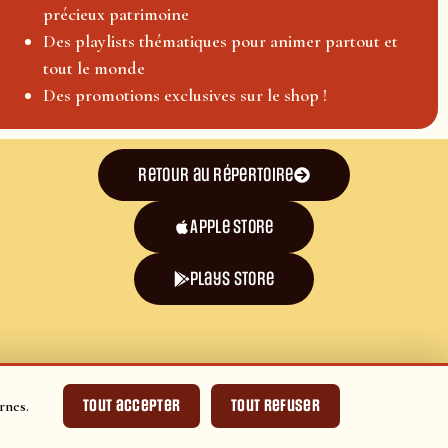
précieux patrimoine
Des playlists thématiques pour animer partout et
tout le monde
Des promotions exclusives sur le shop !
Retour au répertoire
Apple Store
plays store
Tout accepter
Tout refuser
rnes.