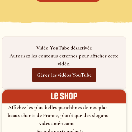
Vidéo YouTube désactivée
Autorisez les contenus externes pour afficher cette
vidéo.
Gérer les vidéos YouTube
le shop
Affichez les plus belles punchlines de nos plus
beaux chants de France, plutôt que des slogans
vides américains !
– Frais de ports inclus !-