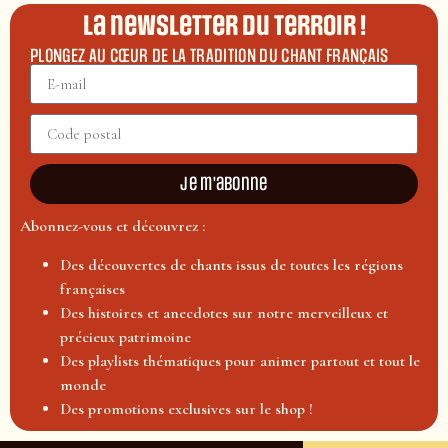
La newsletter du terroir !
PLONGEZ AU CŒUR DE LA TRADITION DU CHANT FRANÇAIS
Je m'abonne
Abonnez-vous et découvrez :
Des découvertes de chants issus de toutes les régions
françaises
Des histoires et anecdotes sur notre merveilleux et
précieux patrimoine
Des playlists thématiques pour animer partout et tout le
monde
Des promotions exclusives sur le shop !