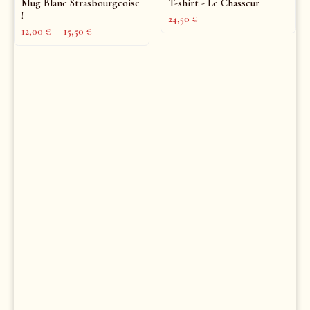
Mug Blanc Strasbourgeoise
T-shirt - Le Chasseur
!
24,50
€
12,00
€
–
15,50
€