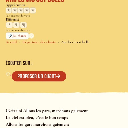
Appréciation
★
★
★
★
★
Pas encore de vote
Difficulté
Pas encore de vote
0
J’ai chanté
Accueil
Répertoire des chants
Ami la vie est belle
ÉCOUTER SUR :
♡
+
Proposer un chant
(Refrain) Allons les gars, marchons gaiement
Le ciel est bleu, c’est le bon temps
Allons les gars marchons gaiement