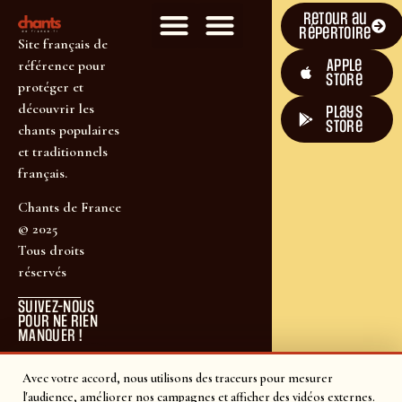
Retour au
répertoire
Site français de
Apple
référence pour
Store
protéger et
découvrir les
plays
store
chants populaires
et traditionnels
français.
Chants de France
© 2025
Tous droits
réservés
SUIVEZ-NOUS
POUR NE RIEN
MANQUER !
Avec votre accord, nous utilisons des traceurs pour mesurer
l'audience, améliorer nos campagnes et afficher des vidéos externes.