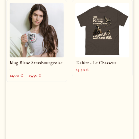
Mug Blanc Strasbourgeoise
T-shirt - Le Chasseur
!
24,50
€
12,00
€
–
15,50
€