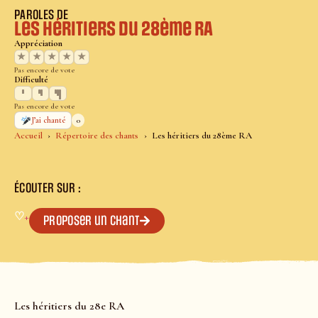
PAROLES DE
Les héritiers du 28ème RA
Appréciation
★
★
★
★
★
Pas encore de vote
Difficulté
Pas encore de vote
0
J’ai chanté
Accueil
Répertoire des chants
Les héritiers du 28ème RA
ÉCOUTER SUR :
♡
+
Proposer un chant
Les héritiers du 28e RA