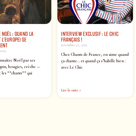
 NOËL : QUAND LA
INTERVIEW EXCLUSIF : LE CHIC
 L’EUROPE) SE
FRANÇAIS !
ENT
novembre 27, 2025
2025
Chez Chants de France, on aime quand
nnaître Noël par ses
ça chante… et quand ça s’habille bien :
pin, bougies, crèche —
avec Le Chic
 les **chants** qui
Lire la suite »