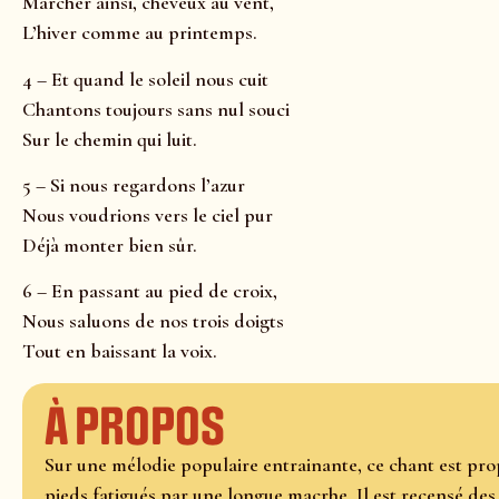
Marcher ainsi, cheveux au vent,
L’hiver comme au printemps.
4 – Et quand le soleil nous cuit
Chantons toujours sans nul souci
Sur le chemin qui luit.
5 – Si nous regardons l’azur
Nous voudrions vers le ciel pur
Déjà monter bien sûr.
6 – En passant au pied de croix,
Nous saluons de nos trois doigts
Tout en baissant la voix.
À propos
Sur une mélodie populaire entrainante, ce chant est pro
pieds fatigués par une longue macrhe. Il est recensé de