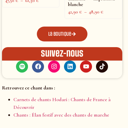
47,50
€
–
61,30
€
blanche
42,90
€
–
48,90
€
La boutique
Suivez-nous
Retrouvez ce chant dans :
Carnets de chants Hodari : Chants de France à
Découvrir
Chants : Élan festif avec des chants de marche