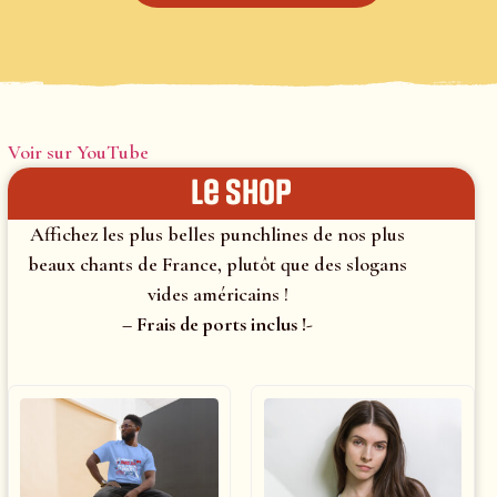
Voir sur YouTube
le shop
Affichez les plus belles punchlines de nos plus
beaux chants de France, plutôt que des slogans
vides américains !
– Frais de ports inclus !-