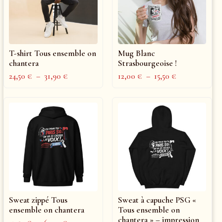
T-shirt Tous ensemble on
Mug Blanc
chantera
Strasbourgeoise !
24,50
€
–
31,90
€
12,00
€
–
15,50
€
Sweat zippé Tous
Sweat à capuche PSG «
ensemble on chantera
Tous ensemble on
chantera » – impression