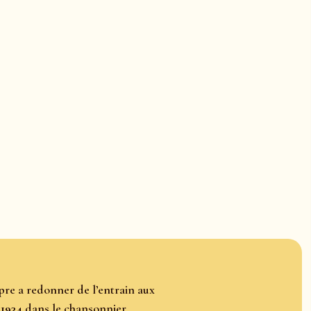
pre a redonner de l’entrain aux
s
1934
dans le chansonnier