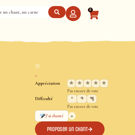
0
♡
+
★
★
★
★
★
Appréciation
Pas encore de vote
Difficulté
Pas encore de vote
0
J’ai chanté
Proposer un chant