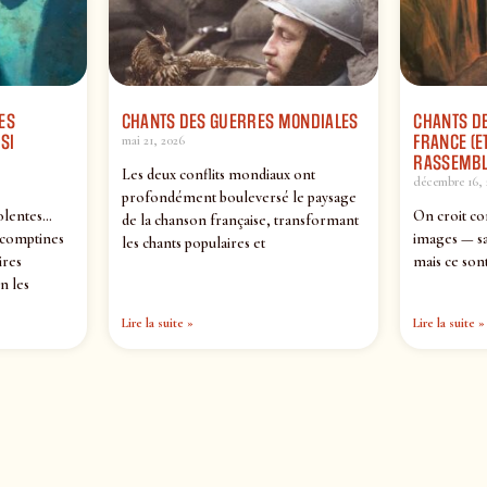
ES
CHANTS DES GUERRES MONDIALES
CHANTS DE
SI
FRANCE (ET
mai 21, 2026
RASSEMBL
Les deux conflits mondiaux ont
décembre 16, 
profondément bouleversé le paysage
olentes…
On croit co
de la chanson française, transformant
 comptines
images — sa
les chants populaires et
ires
mais ce sont
n les
Lire la suite »
Lire la suite »