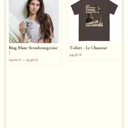
Mug Blanc Strasbourgeoise
T-shirt - Le Chasseur
!
24,50
€
12,00
€
–
15,50
€