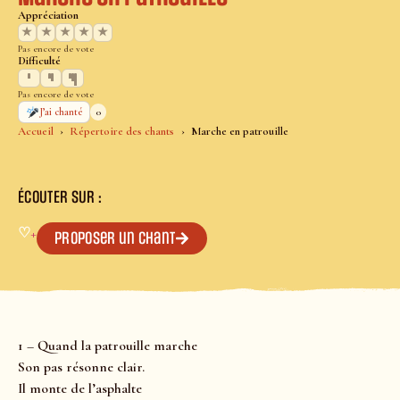
Appréciation
★
★
★
★
★
Pas encore de vote
Difficulté
Pas encore de vote
0
J’ai chanté
Accueil
Répertoire des chants
Marche en patrouille
ÉCOUTER SUR :
♡
+
Proposer un chant
1 – Quand la patrouille marche
Son pas résonne clair.
Il monte de l’asphalte