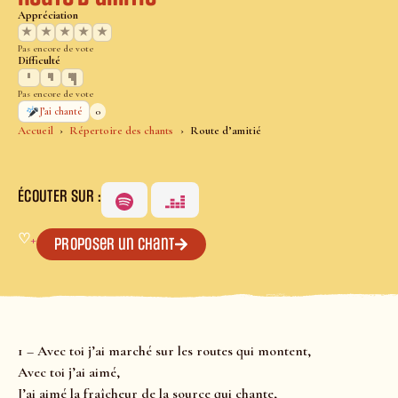
Appréciation
★
★
★
★
★
Pas encore de vote
Difficulté
Pas encore de vote
0
J’ai chanté
Accueil
Répertoire des chants
Route d’amitié
ÉCOUTER SUR :
♡
+
Proposer un chant
1 – Avec toi j’ai marché sur les routes qui montent,
Avec toi j’ai aimé,
J’ai aimé la fraîcheur de la source qui chante,