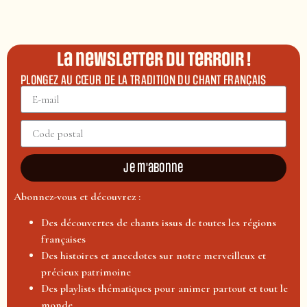
La newsletter du terroir !
PLONGEZ AU CŒUR DE LA TRADITION DU CHANT FRANÇAIS
Je m'abonne
Abonnez-vous et découvrez :
Des découvertes de chants issus de toutes les régions
françaises
Des histoires et anecdotes sur notre merveilleux et
précieux patrimoine
Des playlists thématiques pour animer partout et tout le
monde