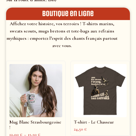
Boutique en ligne
Affichez votre histoire, vos terroirs ! T-shirts marins,
sweats scouts, mugs bretons et tote-bags aux refrains
mythiques : emportez l’esprit des chants français partout
avec vous.
Mug Blanc Strasbourgeoise
T-shirt - Le Chasseur
!
24,50
€
12,00
€
–
15,50
€