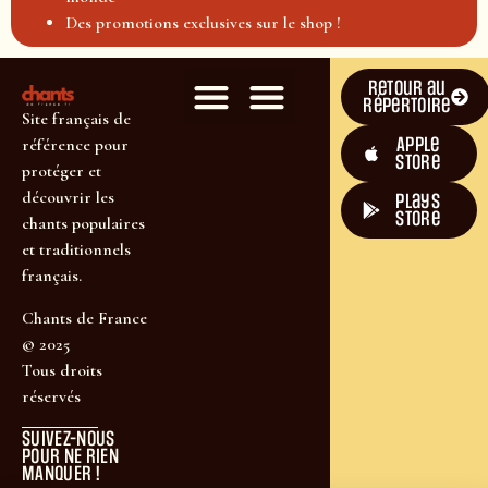
Des promotions exclusives sur le shop !
Retour au
répertoire
Site français de
Apple
référence pour
Store
protéger et
découvrir les
plays
store
chants populaires
et traditionnels
français.
Chants de France
© 2025
Tous droits
réservés
SUIVEZ-NOUS
POUR NE RIEN
MANQUER !