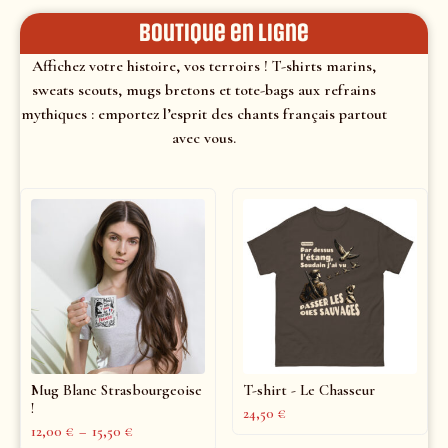
Boutique en ligne
Affichez votre histoire, vos terroirs ! T-shirts marins,
sweats scouts, mugs bretons et tote-bags aux refrains
mythiques : emportez l’esprit des chants français partout
avec vous.
Mug Blanc Strasbourgeoise
T-shirt - Le Chasseur
!
24,50
€
12,00
€
–
15,50
€