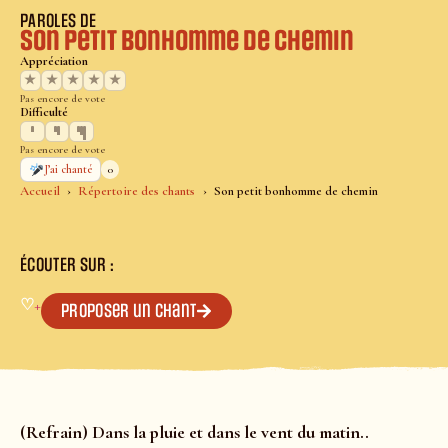
PAROLES DE
Son petit bonhomme de chemin
Appréciation
★
★
★
★
★
Pas encore de vote
Difficulté
Pas encore de vote
0
J’ai chanté
Accueil
Répertoire des chants
Son petit bonhomme de chemin
ÉCOUTER SUR :
♡
+
Proposer un chant
(Refrain) Dans la pluie et dans le vent du matin..