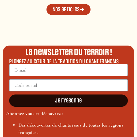
Nos articles
La newsletter du terroir !
PLONGEZ AU CŒUR DE LA TRADITION DU CHANT FRANÇAIS
Je m'abonne
Abonnez-vous et découvrez :
Des découvertes de chants issus de toutes les régions
françaises