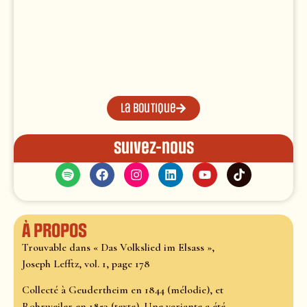
La boutique
Suivez-nous
À propos
Trouvable dans « Das Volkslied im Elsass »,
Joseph Lefftz, vol. 1, page 178
Collecté à Geudertheim en 1844 (mélodie), et
Rohrweiler en 1853 (texte). Une variante a été