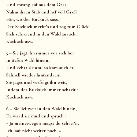
Und sprang auf aus dem Gras,
Nahm ihren Stab und lief voll Groll
Hin, wo der Kuckuck sass.
Der Kuckuck merkt’s und zog zum Glück
Sich schreiend in den Wald zurück :
Kuckuck usw.
5 – Sie jagt ihn immer vor sich her
In tiefen Wald hinein,
Und kehrt sie um, so kam auch er
Schnell wieder hintendrein.
Sie jaget und verfolgt ihn weit,
Indem der Kuckuck immer schreit :
Kuckuck usw.
6 – Sie lief weit in den Wald hinein,
Da ward sie müd und sprach :
« Ja meinetwegen magst du schrei’n,
Ich lauf nicht weiter nach. »