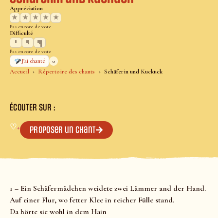
Appréciation
★
★
★
★
★
Pas encore de vote
Difficulté
Pas encore de vote
0
J’ai chanté
Accueil
Répertoire des chants
Schäferin und Kuckuck
ÉCOUTER SUR :
♡
+
Proposer un chant
1 – Ein Schäfermädchen weidete zwei Lämmer and der Hand.
Auf einer Flur, wo fetter Klee in reicher Fülle stand.
Da hörte sie wohl in dem Hain