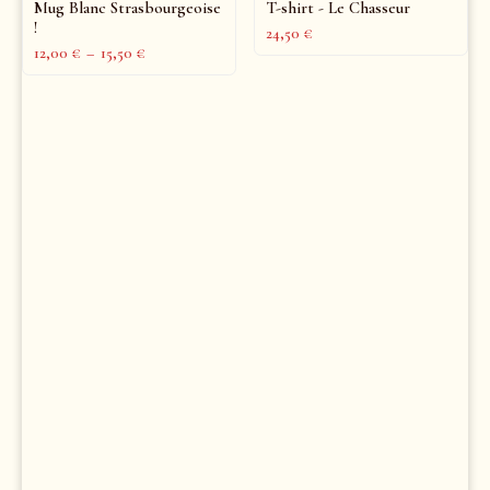
Mug Blanc Strasbourgeoise
T-shirt - Le Chasseur
!
24,50
€
12,00
€
–
15,50
€