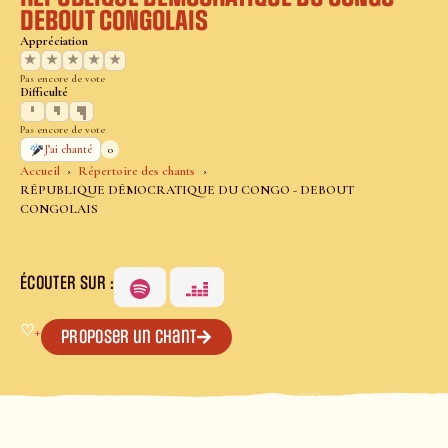
DEBOUT CONGOLAIS
Appréciation
★
★
★
★
★
Pas encore de vote
Difficulté
Pas encore de vote
0
J’ai chanté
Accueil
Répertoire des chants
RÉPUBLIQUE DÉMOCRATIQUE DU CONGO - DEBOUT
CONGOLAIS
ÉCOUTER SUR :
♡
+
Proposer un chant