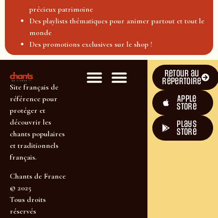
précieux patrimoine
Des playlists thématiques pour animer partout et tout le
monde
Des promotions exclusives sur le shop !
Retour au
répertoire
Site français de
Apple
référence pour
Store
protéger et
découvrir les
plays
store
chants populaires
et traditionnels
français.
Chants de France
© 2025
Tous droits
réservés