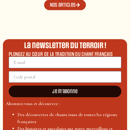
Nos articles
La newsletter du terroir !
PLONGEZ AU CŒUR DE LA TRADITION DU CHANT FRANÇAIS
Je m'abonne
Abonnez-vous et découvrez :
Des découvertes de chants issus de toutes les régions
françaises
Des histoires et anecdotes sur notre merveilleux et