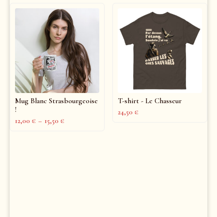
Mug Blanc Strasbourgeoise
T-shirt - Le Chasseur
!
24,50
€
12,00
€
–
15,50
€