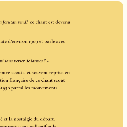
a förutan vind?
, ce chant est devenu
date d’environ 1909 et parle avec
mi sans verser de larmes ? »
entre scouts, et souvent reprise en
tion française de ce
chant scout
930–1950 parmi les mouvements
é et la nostalgie du départ.
apprentissage collectif et la