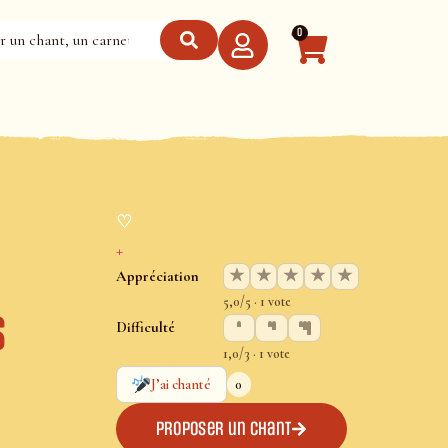
0
♡
+
★
★
★
★
★
Appréciation
5,0/5 · 1 vote
s
Difficulté
1,0/3 · 1 vote
0
J’ai chanté
Proposer un chant