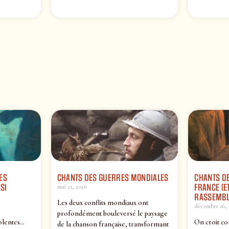
ES
CHANTS DES GUERRES MONDIALES
CHANTS DE
SI
FRANCE (ET
mai 21, 2026
RASSEMBL
Les deux conflits mondiaux ont
décembre 16, 
profondément bouleversé le paysage
olentes…
On croit co
de la chanson française, transformant