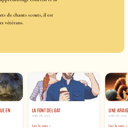
s de chants scouts, il est
x vétérans.
UE EN
LA FONT DEL GAT
UNE ARAIG
août 28, 2023
août 28, 2023
Lire la suite »
Lire la suite »