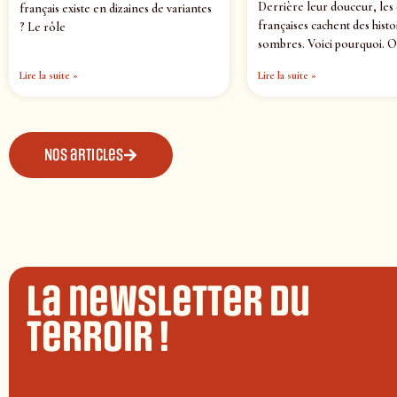
Derrière leur douceur, les
français existe en dizaines de variantes
françaises cachent des histo
? Le rôle
sombres. Voici pourquoi. O
Lire la suite »
Lire la suite »
Nos articles
La newsletter du
terroir !