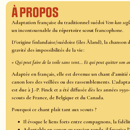
À propos
Adaptation française du traditionnel suédoi
Vem kan segl
un incontournable du
répertoire scout
francophone.
D’origine finlandaise/suédoise (îles Åland), la chanson 
gravité des impossibilités de la vie :
« Qui peut faire de la voile sans vent… Et qui peut quitter son a
Adaptée en français, elle est devenue un chant d’amitié 
canon lors des veillées ou des rassemblements. L’adapta
est due à J.-P. Finck et a été diffusée dès les années 1
scouts de France, de Belgique et du Canada.
Pourquoi ce chant plaît tant aux scouts ?
Il évoque le liens forts entre compagnons, la fidélit
Adaptable en canon ou version ronde, il favorise l’