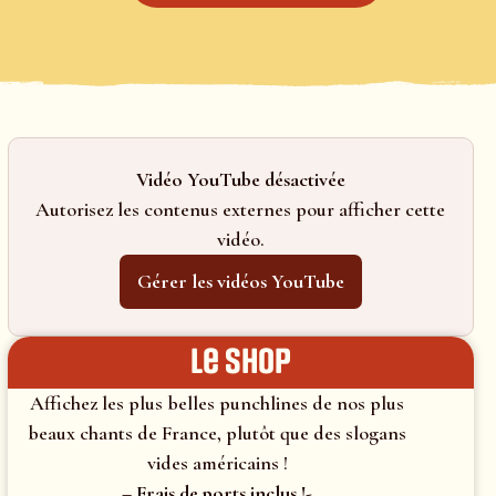
Vidéo YouTube désactivée
Autorisez les contenus externes pour afficher cette
vidéo.
Gérer les vidéos YouTube
le shop
Affichez les plus belles punchlines de nos plus
beaux chants de France, plutôt que des slogans
vides américains !
– Frais de ports inclus !-