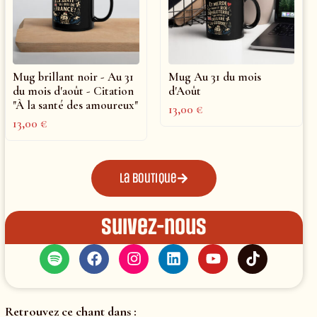
Mug brillant noir - Au 31
Mug Au 31 du mois
du mois d'août - Citation
d'Août
"À la santé des amoureux"
13,00
€
13,00
€
La boutique
Suivez-nous
Retrouvez ce chant dans :