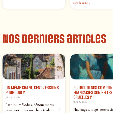
Lire la suite »
Nos derniers articles
UN MÊME CHANT, CENT VERSIONS :
POURQUOI NOS COMPTIN
POURQUOI ?
FRANÇAISES SONT-ELLES 
CRUELLES ?
juin 9, 2026
juin 7, 2026
Paroles, mélodies, dénouements :
Naufrages, loups, morts vi
pourquoi un même chant traditionnel