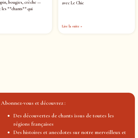
pin, bougies, crèche —
avec Le Chic
 les **chants** qui
Lire la suite »
Abonnez-vous et découvrez :
Des découvertes de chants issus de toutes les
régions françaises
Des histoires et anecdotes sur notre merveilleux et