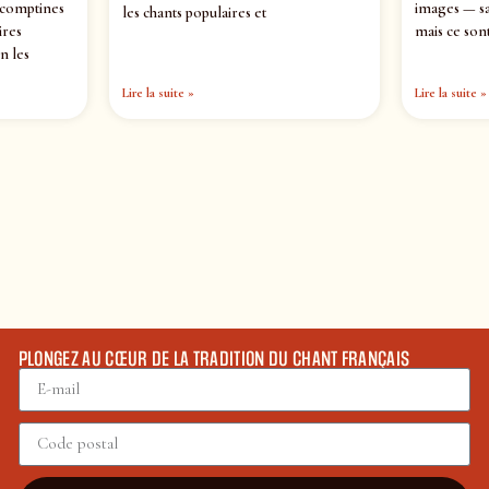
 comptines
images — sa
les chants populaires et
ires
mais ce sont
n les
Lire la suite »
Lire la suite »
PLONGEZ AU CŒUR DE LA TRADITION DU CHANT FRANÇAIS