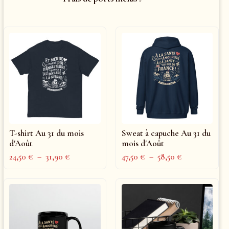
T-shirt Au 31 du mois
Sweat à capuche Au 31 du
d'Août
mois d'Août
24,50
€
–
31,90
€
47,50
€
–
58,50
€