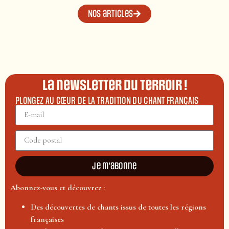
Nos articles
La newsletter du terroir !
PLONGEZ AU CŒUR DE LA TRADITION DU CHANT FRANÇAIS
Je m'abonne
Abonnez-vous et découvrez :
Des découvertes de chants issus de toutes les régions
françaises