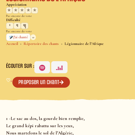
Appréciation
★
★
★
★
★
Pas encore de vote
Difficulté
Pas encore de vote
0
J’ai chanté
Accueil
Répertoire des chants
Légionnaire de l’Afrique
ÉCOUTER SUR :
♡
+
Proposer un chant
1 -Le sac au dos, la gourde bien remplie,
Le grand képi rabattu sur les yeux,
Nous martelons le sol de l’Algérie,