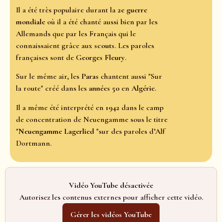
Il a été très populaire durant la
2e guerre
mondiale
où il a été chanté aussi bien par les
Allemands que par les Français qui le
connaissaient grâce aux
scouts
. Les paroles
françaises sont de
Georges Fleury
.
Sur le même air, les
Paras
chantent aussi "Sur
la route" créé dans les
années 50
en
Algérie
.
Il a même été interprété en
1942
dans le camp
de concentration de Neuengamme sous le titre
"
Neuengamme
Lagerlied
"sur des paroles d’Alf
Dortmann.
Vidéo YouTube désactivée
Autorisez les contenus externes pour afficher cette vidéo.
Gérer les vidéos YouTube