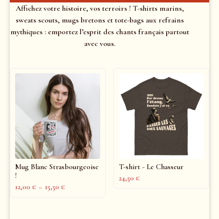
Affichez votre histoire, vos terroirs ! T-shirts marins,
sweats scouts, mugs bretons et tote-bags aux refrains
mythiques : emportez l’esprit des chants français partout
avec vous.
Mug Blanc Strasbourgeoise
T-shirt - Le Chasseur
!
24,50
€
12,00
€
–
15,50
€