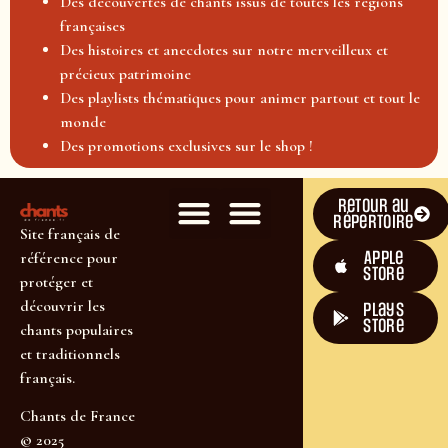
Des découvertes de chants issus de toutes les régions
françaises
Des histoires et anecdotes sur notre merveilleux et
précieux patrimoine
Des playlists thématiques pour animer partout et tout le
monde
Des promotions exclusives sur le shop !
Retour au
répertoire
Site français de
Apple
référence pour
Store
protéger et
découvrir les
plays
store
chants populaires
et traditionnels
français.
Chants de France
© 2025