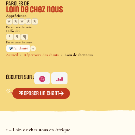
PAROLES DE
Loin de chez nous
Appréciation
★
★
★
★
★
Pas encore de vote
Difficulté
Pas encore de vote
0
J’ai chanté
Accueil
Répertoire des chants
Loin de chez nous
ÉCOUTER SUR :
♡
+
Proposer un chant
1 – Loin de chez nous en Afrique