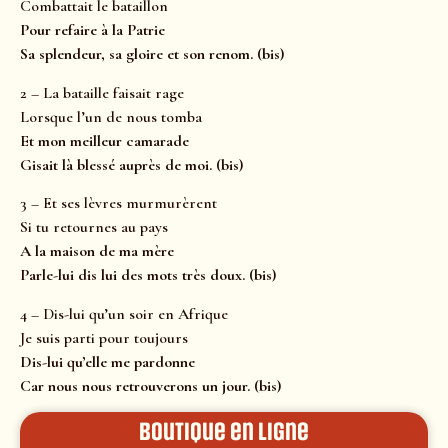
Combattait le bataillon
Pour refaire à la Patrie
Sa splendeur, sa gloire et son renom. (bis)
2 – La bataille faisait rage
Lorsque l’un de nous tomba
Et mon meilleur camarade
Gisait là blessé auprès de moi. (bis)
3 – Et ses lèvres murmurèrent
Si tu retournes au pays
A la maison de ma mère
Parle-lui dis lui des mots très doux. (bis)
4 – Dis-lui qu’un soir en Afrique
Je suis parti pour toujours
Dis-lui qu’elle me pardonne
Car nous nous retrouverons un jour. (bis)
Boutique en ligne