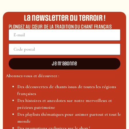
La newsletter du terroir !
PLONGEZ AU CŒUR DE LA TRADITION DU CHANT FRANÇAIS
Je m'abonne
Abonnez-vous et découvrez :
Des découvertes de chants issus de toutes les régions
françaises
Des histoires et anecdotes sur notre merveilleux et
précieux patrimoine
Des playlists thématiques pour animer partout et tout le
monde
Des promotions exclusives sur le shop !