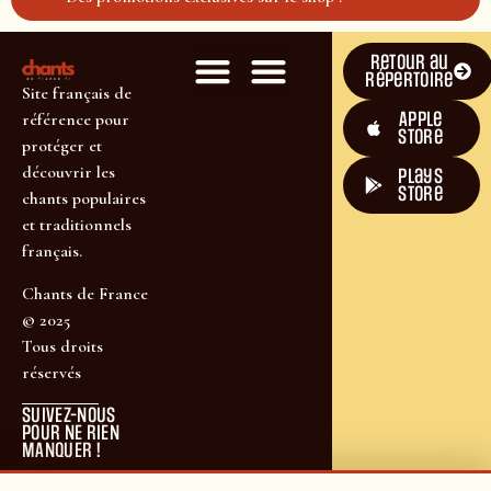
Retour au
répertoire
Site français de
Apple
référence pour
Store
protéger et
découvrir les
plays
store
chants populaires
et traditionnels
français.
Chants de France
© 2025
Tous droits
réservés
SUIVEZ-NOUS
POUR NE RIEN
MANQUER !