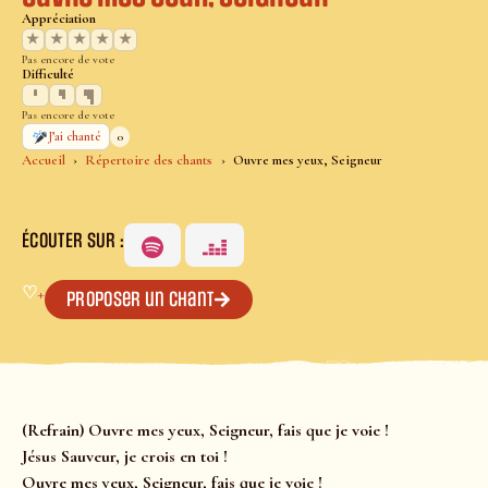
Appréciation
★
★
★
★
★
Pas encore de vote
Difficulté
Pas encore de vote
0
J’ai chanté
Accueil
Répertoire des chants
Ouvre mes yeux, Seigneur
ÉCOUTER SUR :
♡
+
Proposer un chant
(Refrain) Ouvre mes yeux, Seigneur, fais que je voie !
Jésus Sauveur, je crois en toi !
Ouvre mes yeux, Seigneur, fais que je voie !