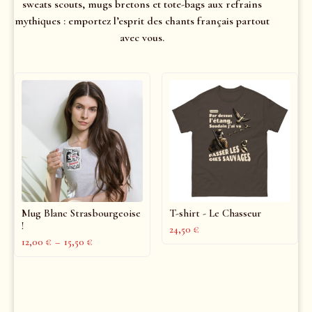
sweats scouts, mugs bretons et tote-bags aux refrains
mythiques : emportez l’esprit des chants français partout
avec vous.
Mug Blanc Strasbourgeoise
T-shirt - Le Chasseur
!
24,50
€
12,00
€
–
15,50
€