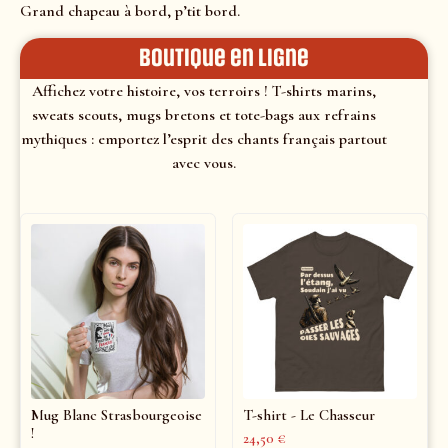
Grand chapeau à bord, p’tit bord.
Boutique en ligne
Affichez votre histoire, vos terroirs ! T-shirts marins,
sweats scouts, mugs bretons et tote-bags aux refrains
mythiques : emportez l’esprit des chants français partout
avec vous.
Mug Blanc Strasbourgeoise
T-shirt - Le Chasseur
!
24,50
€