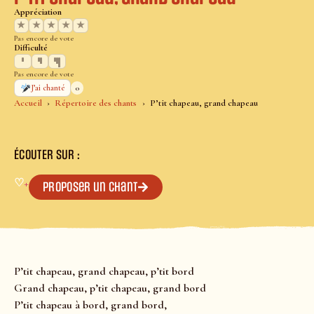
Appréciation
★
★
★
★
★
Pas encore de vote
Difficulté
Pas encore de vote
0
J’ai chanté
Accueil
Répertoire des chants
P’tit chapeau, grand chapeau
ÉCOUTER SUR :
♡
+
Proposer un chant
P’tit chapeau, grand chapeau, p’tit bord
Grand chapeau, p’tit chapeau, grand bord
P’tit chapeau à bord, grand bord,