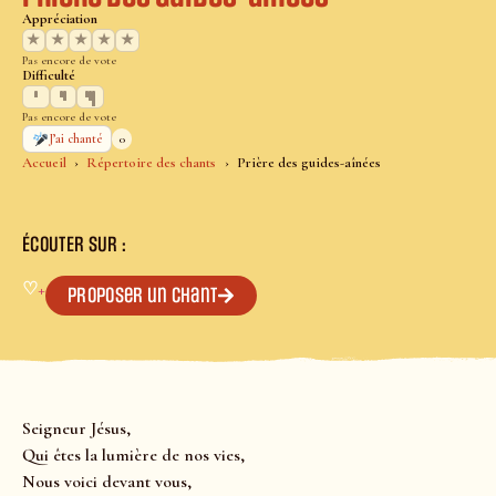
Appréciation
★
★
★
★
★
Pas encore de vote
Difficulté
Pas encore de vote
0
J’ai chanté
Accueil
Répertoire des chants
Prière des guides-aînées
ÉCOUTER SUR :
♡
+
Proposer un chant
Seigneur Jésus,
Qui êtes la lumière de nos vies,
Nous voici devant vous,