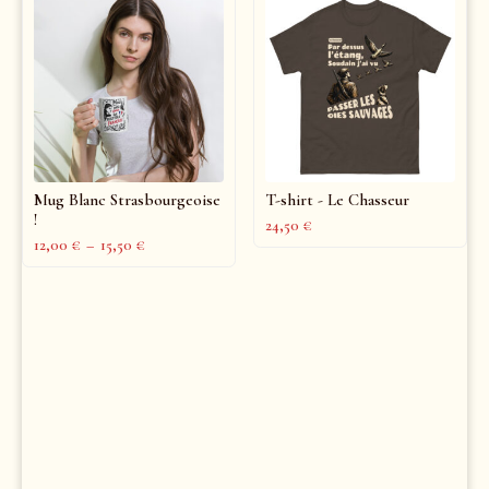
Mug Blanc Strasbourgeoise
T-shirt - Le Chasseur
!
24,50
€
12,00
€
–
15,50
€