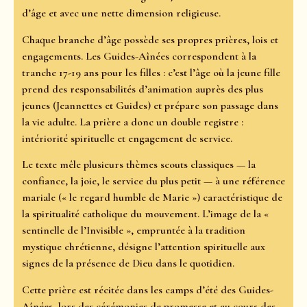
d’âge et avec une nette dimension religieuse.
Chaque branche d’âge possède ses propres prières, lois et
engagements. Les Guides-Aînées correspondent à la
tranche 17-19 ans pour les filles : c’est l’âge où la jeune fille
prend des responsabilités d’animation auprès des plus
jeunes (Jeannettes et Guides) et prépare son passage dans
la vie adulte. La prière a donc un double registre :
intériorité spirituelle et engagement de service.
Le texte mêle plusieurs thèmes scouts classiques — la
confiance, la joie, le service du plus petit — à une référence
mariale (« le regard humble de Marie ») caractéristique de
la spiritualité catholique du mouvement. L’image de la «
sentinelle de l’Invisible », empruntée à la tradition
mystique chrétienne, désigne l’attention spirituelle aux
signes de la présence de Dieu dans le quotidien.
Cette prière est récitée dans les camps d’été des Guides-
Aînées, lors des cérémonies de promesse et au cours des