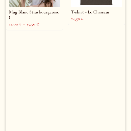
Mug Blanc Strasbourgeoise
T-shirt - Le Chasseur
!
24,50
€
12,00
€
–
15,50
€