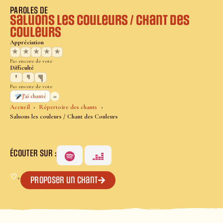
PAROLES DE
Saluons les couleurs / Chant des
Couleurs
Appréciation
★
★
★
★
★
Pas encore de vote
Difficulté
Pas encore de vote
0
J’ai chanté
Accueil
Répertoire des chants
Saluons les couleurs / Chant des Couleurs
ÉCOUTER SUR :
♡
+
Proposer un chant