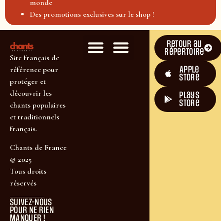
monde
Des promotions exclusives sur le shop !
Retour au
répertoire
Site français de
Apple
référence pour
Store
protéger et
découvrir les
plays
store
chants populaires
et traditionnels
français.
Chants de France
© 2025
Tous droits
réservés
SUIVEZ-NOUS
POUR NE RIEN
MANQUER !