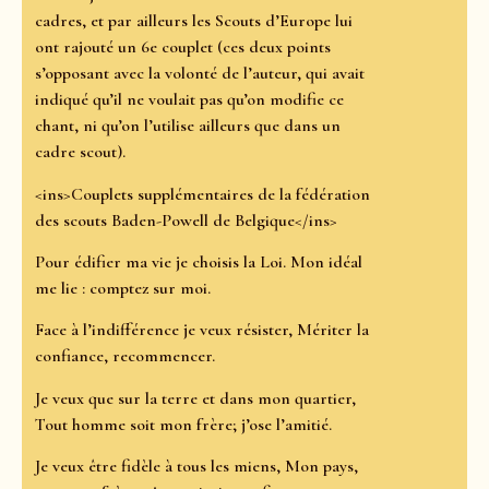
cadres, et par ailleurs les Scouts d’Europe lui
ont rajouté un 6e couplet (ces deux points
s’opposant avec la volonté de l’auteur, qui avait
indiqué qu’il ne voulait pas qu’on modifie ce
chant, ni qu’on l’utilise ailleurs que dans un
cadre scout).
<ins>Couplets supplémentaires de la fédération
des scouts Baden-Powell de Belgique</ins>
Pour édifier ma vie je choisis la Loi. Mon idéal
me lie : comptez sur moi.
Face à l’indifférence je veux résister, Mériter la
confiance, recommencer.
Je veux que sur la terre et dans mon quartier,
Tout homme soit mon frère; j’ose l’amitié.
Je veux être fidèle à tous les miens, Mon pays,