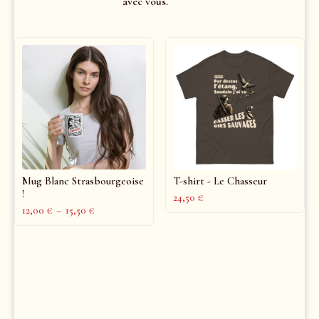
avec vous.
Mug Blanc Strasbourgeoise
T-shirt - Le Chasseur
!
24,50
€
12,00
€
–
15,50
€