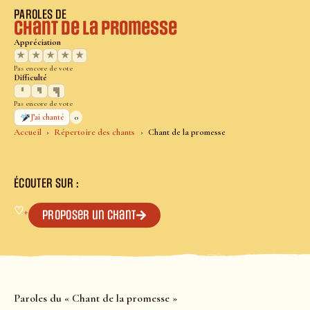
PAROLES DE
Chant de la promesse
Appréciation
★
★
★
★
★
Pas encore de vote
Difficulté
Pas encore de vote
0
J’ai chanté
Accueil
Répertoire des chants
Chant de la promesse
ÉCOUTER SUR :
♡
+
Proposer un chant
Paroles du « Chant de la promesse »