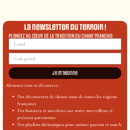
La newsletter du terroir !
PLONGEZ AU CŒUR DE LA TRADITION DU CHANT FRANÇAIS
Je m'abonne
Abonnez-vous et découvrez :
Des découvertes de chants issus de toutes les régions
françaises
Des histoires et anecdotes sur notre merveilleux et
précieux patrimoine
Des playlists thématiques pour animer partout et tout le