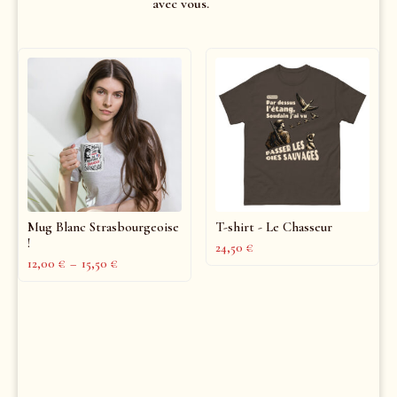
avec vous.
Mug Blanc Strasbourgeoise
T-shirt - Le Chasseur
!
24,50
€
12,00
€
–
15,50
€