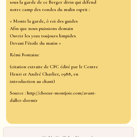
sous la garde de ce Berger divin qui défend
notre camp des rondes du malin esprit :
« Monte la garde, ô roi des guides
Afin que nous puissions demain
Ouvrir les yeux toujours limpides
Devant l’étoile du matin »
Rémi Fontaine
(citation extraite de CFC édité par le Centre
Henri et André Charlier, 1988, en
introduction au chant)
Source : http://choeur-montjoie.com/avant-
daller-dormir