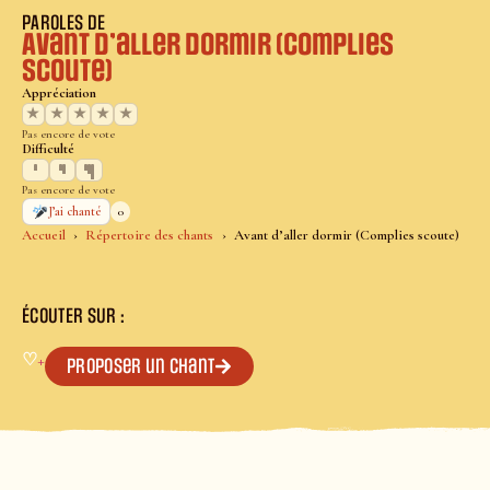
PAROLES DE
Avant d’aller dormir (Complies
scoute)
Appréciation
★
★
★
★
★
Pas encore de vote
Difficulté
Pas encore de vote
0
J’ai chanté
Accueil
Répertoire des chants
Avant d’aller dormir (Complies scoute)
ÉCOUTER SUR :
♡
+
Proposer un chant