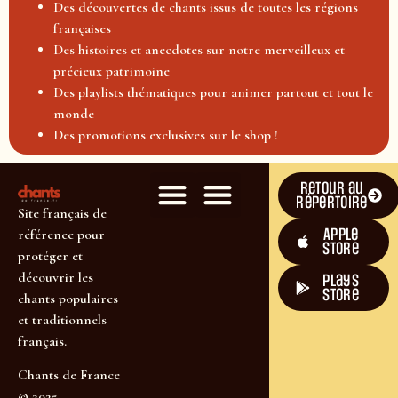
Des découvertes de chants issus de toutes les régions
françaises
Des histoires et anecdotes sur notre merveilleux et
précieux patrimoine
Des playlists thématiques pour animer partout et tout le
monde
Des promotions exclusives sur le shop !
Retour au
répertoire
Site français de
Apple
référence pour
Store
protéger et
découvrir les
plays
store
chants populaires
et traditionnels
français.
Chants de France
© 2025