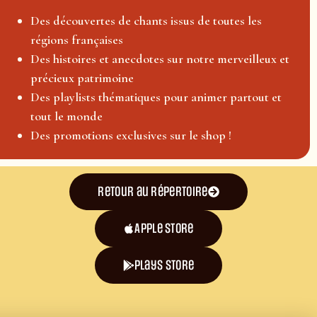
Des découvertes de chants issus de toutes les
régions françaises
Des histoires et anecdotes sur notre merveilleux et
précieux patrimoine
Des playlists thématiques pour animer partout et
tout le monde
Des promotions exclusives sur le shop !
Retour au répertoire
Apple Store
plays store