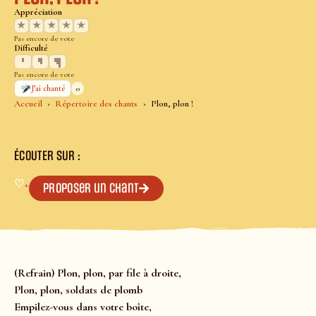
Appréciation
★
★
★
★
★
Pas encore de vote
Difficulté
Pas encore de vote
0
J’ai chanté
Accueil
Répertoire des chants
Plon, plon !
ÉCOUTER SUR :
♡
+
Proposer un chant
(Refrain) Plon, plon, par file à droite,
Plon, plon, soldats de plomb
Empilez-vous dans votre boîte,