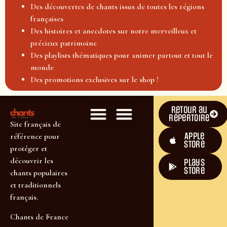
Des découvertes de chants issus de toutes les régions
françaises
Des histoires et anecdotes sur notre merveilleux et
précieux patrimoine
Des playlists thématiques pour animer partout et tout le
monde
Des promotions exclusives sur le shop !
Retour au
répertoire
Site français de
Apple
référence pour
Store
protéger et
découvrir les
plays
store
chants populaires
et traditionnels
français.
Chants de France