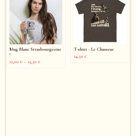
Mug Blanc Strasbourgeoise
T-shirt - Le Chasseur
!
24,50
€
12,00
€
–
15,50
€