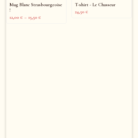
Mug Blanc Strasbourgeoise
T-shirt - Le Chasseur
!
24,50
€
12,00
€
–
15,50
€