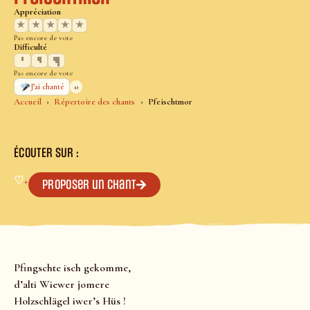
Appréciation
★
★
★
★
★
Pas encore de vote
Difficulté
Pas encore de vote
0
J’ai chanté
Accueil
Répertoire des chants
Pfeischtmor
ÉCOUTER SUR :
♡
+
Proposer un chant
Pfingschte isch gekomme,
d’alti Wiewer jomere
Holzschlägel iwer’s Hüs !