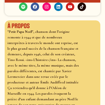
À propos
"Petit Papa Noël"
, chanson dont l’origine
remonte à 1944 et que de nombreux
interprètes à travers le monde ont reprise, est
le plus grand succès de la chanson française et
demeure, depuis 1946, celui de son créateur,
Tino Rossi. <ins>L’histoire</ins> La chanson,
avec le même titre, la même musique, mais des
paroles différentes, est chantée par Xavier
Lermercier dans une revue créée par le
producteur et auteur Émile Audiffred intitulée
Ça reviendra qu’il donne à l’Odéon de
Marseille en 1944. Les paroles évoquent la
prière d’un enfant demandant au père Noël le
retour de son papa, prisonnier de guerre en