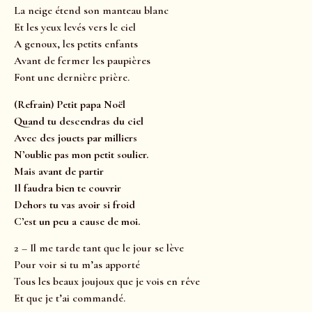
La neige étend son manteau blanc
Et les yeux levés vers le ciel
A genoux, les petits enfants
Avant de fermer les paupières
Font une dernière prière.
(Refrain) Petit papa Noël
Quand tu descendras du ciel
Avec des jouets par milliers
N’oublie pas mon petit soulier.
Mais avant de partir
Il faudra bien te couvrir
Dehors tu vas avoir si froid
C’est un peu a cause de moi.
2 – Il me tarde tant que le jour se lève
Pour voir si tu m’as apporté
Tous les beaux joujoux que je vois en rêve
Et que je t’ai commandé.