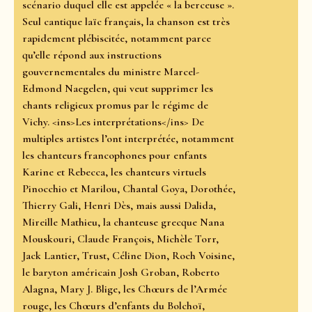
scénario duquel elle est appelée « la berceuse ».
Seul cantique laïc français, la chanson est très
rapidement plébiscitée, notamment parce
qu’elle répond aux instructions
gouvernementales du ministre Marcel-
Edmond Naegelen, qui veut supprimer les
chants religieux promus par le régime de
Vichy. <ins>Les interprétations</ins> De
multiples artistes l’ont interprétée, notamment
les chanteurs francophones pour enfants
Karine et Rebecca, les chanteurs virtuels
Pinocchio et Marilou, Chantal Goya, Dorothée,
Thierry Gali, Henri Dès, mais aussi Dalida,
Mireille Mathieu, la chanteuse grecque Nana
Mouskouri, Claude François, Michèle Torr,
Jack Lantier, Trust, Céline Dion, Roch Voisine,
le baryton américain Josh Groban, Roberto
Alagna, Mary J. Blige, les Chœurs de l’Armée
rouge, les Chœurs d’enfants du Bolchoï,