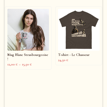
Mug Blanc Strasbourgeoise
T-shirt - Le Chasseur
!
24,50
€
12,00
€
–
15,50
€