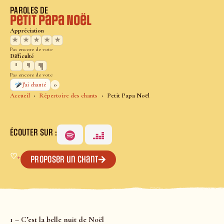
PAROLES DE
Petit Papa Noël
Appréciation
★
★
★
★
★
Pas encore de vote
Difficulté
Pas encore de vote
0
J’ai chanté
Accueil
Répertoire des chants
Petit Papa Noël
ÉCOUTER SUR :
♡
+
Proposer un chant
1 – C’est la belle nuit de Noël