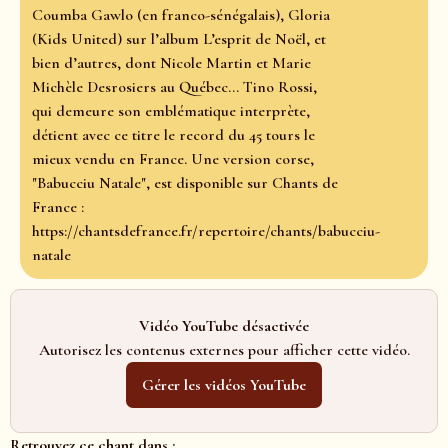
Coumba Gawlo (en franco-sénégalais), Gloria
(Kids United) sur l’album L’esprit de Noël, et
bien d’autres, dont Nicole Martin et Marie
Michèle Desrosiers au Québec… Tino Rossi,
qui demeure son emblématique interprète,
détient avec ce titre le record du 45 tours le
mieux vendu en France. Une version corse,
"Babucciu Natale", est disponible sur Chants de
France :
https://chantsdefrance.fr/repertoire/chants/babucciu-
natale
Vidéo YouTube désactivée
Autorisez les contenus externes pour afficher cette vidéo.
Gérer les vidéos YouTube
Retrouvez ce chant dans :