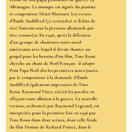
Allemagne. La musique est signée du pianiste
et compositeur Henri Martinet. Les revues
d’Émile Audiffred Ça reviendra! et Éclats de
rire! finiront sous la pression allemande par
être censurées. En 1946, après la défection
d’un groupe de chanteurs noirs nord-
américains avec lequel il devait chanter un
gospel pour les besoins d’un film, Tino Rossi
cherche un chant de Noël français : il adopte
Petit Papa Noël dès les premières notes jouées
par le compositeur à la demande d’Émile
Audiffred également impresario de Tino
Rossi. Raymond Vincy réécrit les paroles en
effaçant toute allusion à la guerre. La nouvelle
version, orchestrée par Raymond Legrand, est
interprétée pour la première fois en 1946 par
Tino Rossi dans deux scènes, dont celle finale
du film Destins de Richard Pottier, dans le