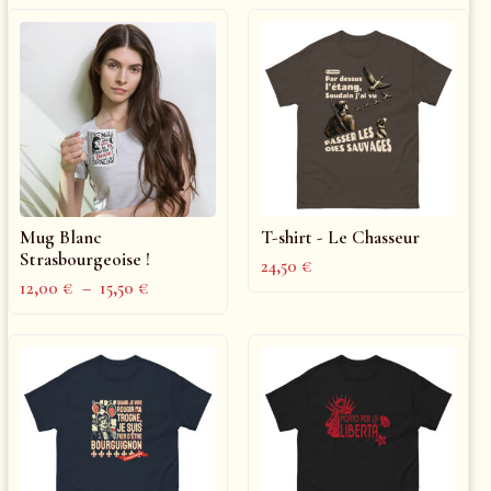
Mug Blanc
T-shirt - Le Chasseur
Strasbourgeoise !
24,50
€
12,00
€
–
15,50
€