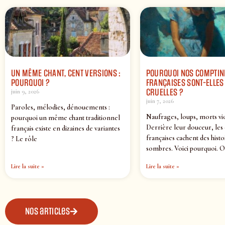
UN MÊME CHANT, CENT VERSIONS :
POURQUOI NOS COMPTIN
POURQUOI ?
FRANÇAISES SONT-ELLES 
CRUELLES ?
juin 9, 2026
juin 7, 2026
Paroles, mélodies, dénouements :
Naufrages, loups, morts vi
pourquoi un même chant traditionnel
Derrière leur douceur, les
français existe en dizaines de variantes
françaises cachent des histo
? Le rôle
sombres. Voici pourquoi. O
Lire la suite »
Lire la suite »
Nos articles