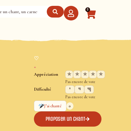
0
♡
+
★
★
★
★
★
Appréciation
Pas encore de vote
Difficulté
Pas encore de vote
0
J’ai chanté
Proposer un chant