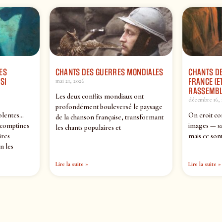
ES
CHANTS DES GUERRES MONDIALES
CHANTS DE
SI
FRANCE (ET
mai 21, 2026
RASSEMBL
Les deux conflits mondiaux ont
décembre 16, 
profondément bouleversé le paysage
olentes…
On croit co
de la chanson française, transformant
 comptines
images — sa
les chants populaires et
ires
mais ce sont
n les
Lire la suite »
Lire la suite »