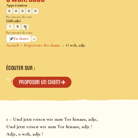
Appréciation
★
★
★
★
★
Pas encore de vote
Difficulté
Pas encore de vote
0
J’ai chanté
Accueil
Répertoire des chants
O weh, adje
ÉCOUTER SUR :
♡
+
Proposer un chant
1 – Und jetzt reisen wir zum Tor hinaus, adje,
Und jetzt reisen wir zum Tor hinaus, adje !
Adje, o weh, adje !