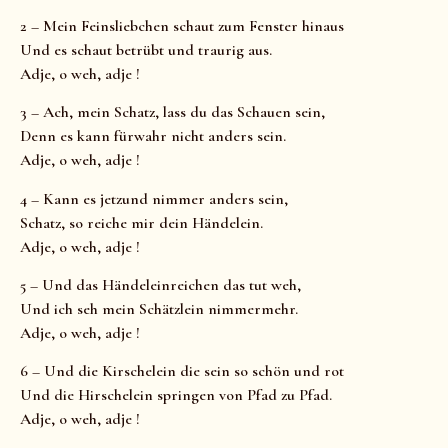
2 – Mein Feinsliebchen schaut zum Fenster hinaus
Und es schaut betrübt und traurig aus.
Adje, o weh, adje !
3 – Ach, mein Schatz, lass du das Schauen sein,
Denn es kann fürwahr nicht anders sein.
Adje, o weh, adje !
4 – Kann es jetzund nimmer anders sein,
Schatz, so reiche mir dein Händelein.
Adje, o weh, adje !
5 – Und das Händeleinreichen das tut weh,
Und ich seh mein Schätzlein nimmermehr.
Adje, o weh, adje !
6 – Und die Kirschelein die sein so schön und rot
Und die Hirschelein springen von Pfad zu Pfad.
Adje, o weh, adje !