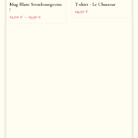
Mug Blanc Strasbourgeoise
T-shirt - Le Chasseur
!
24,50
€
12,00
€
–
15,50
€