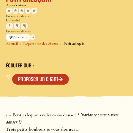
Appréciation
★
★
★
★
★
Pas encore de vote
Difficulté
Pas encore de vote
0
J’ai chanté
Accueil
Répertoire des chants
Petit arlequin
ÉCOUTER SUR :
♡
+
Proposer un chant
1 – Petit arlequin voulez-vous danser ?
(variante : savez-vous
danser ?)
Trois petits bonbons je vous donnerai