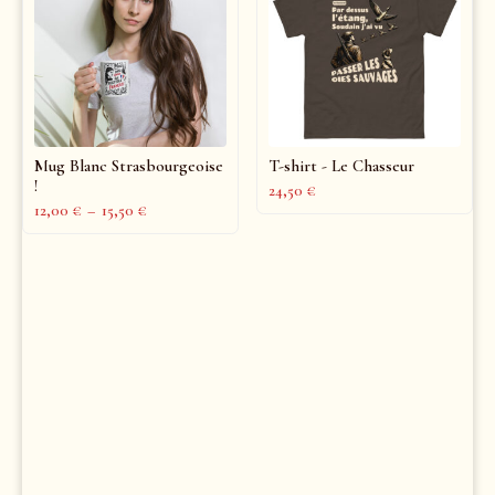
Mug Blanc Strasbourgeoise
T-shirt - Le Chasseur
!
24,50
€
12,00
€
–
15,50
€