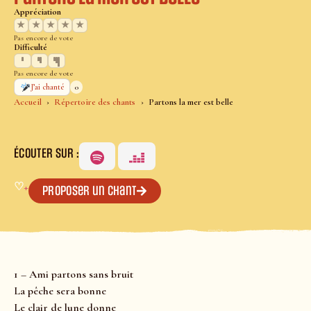
Appréciation
★
★
★
★
★
Pas encore de vote
Difficulté
Pas encore de vote
0
J’ai chanté
Accueil
Répertoire des chants
Partons la mer est belle
ÉCOUTER SUR :
♡
+
Proposer un chant
1 – Ami partons sans bruit
La pêche sera bonne
Le clair de lune donne