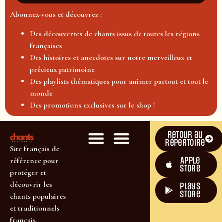
Abonnez-vous et découvrez :
Des découvertes de chants issus de toutes les régions
françaises
Des histoires et anecdotes sur notre merveilleux et
précieux patrimoine
Des playlists thématiques pour animer partout et tout le
monde
Des promotions exclusives sur le shop !
Retour au
répertoire
Site français de
Apple
référence pour
Store
protéger et
découvrir les
plays
store
chants populaires
et traditionnels
français.