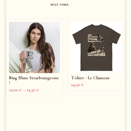
avec vous.
Mug Blanc Strasbourgeoise
T-shirt - Le Chasseur
!
24,50
€
12,00
€
–
15,50
€