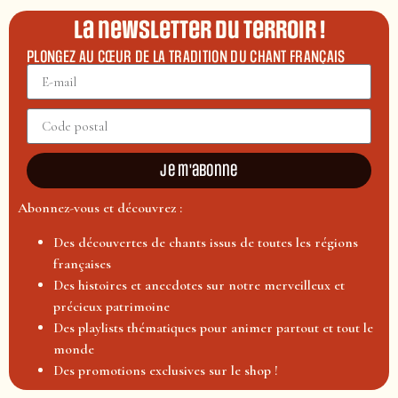
La newsletter du terroir !
PLONGEZ AU CŒUR DE LA TRADITION DU CHANT FRANÇAIS
Je m'abonne
Abonnez-vous et découvrez :
Des découvertes de chants issus de toutes les régions
françaises
Des histoires et anecdotes sur notre merveilleux et
précieux patrimoine
Des playlists thématiques pour animer partout et tout le
monde
Des promotions exclusives sur le shop !