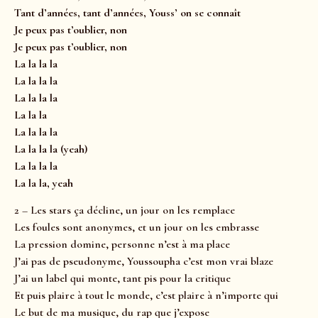
Tant d’années, tant d’années, Youss’ on se connaît
Je peux pas t’oublier, non
Je peux pas t’oublier, non
La la la la
La la la la
La la la la
La la la
La la la la
La la la la (yeah)
La la la la
La la la, yeah
2 – Les stars ça décline, un jour on les remplace
Les foules sont anonymes, et un jour on les embrasse
La pression domine, personne n’est à ma place
J’ai pas de pseudonyme, Youssoupha c’est mon vrai blaze
J’ai un label qui monte, tant pis pour la critique
Et puis plaire à tout le monde, c’est plaire à n’importe qui
Le but de ma musique, du rap que j’expose