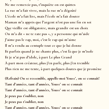
Ne me remercie pas, t’inquiète on est quittes
La rue m’a fait vivre, mais la rue m’a dégoûté
L’école m’a fait lire, mais l’école m’a fait douter
Maman m’a appris que l’argent n’est pas une fin en soi
Que vieillir est obligatoire, mais grandir est un choix
On m’a dit « ne te rate pas », y a personne qui m’aide
J’aime pas le rap, moi, c’est le rap qui m’aime
Il m’a rendu au centuple tout ce que je lui donne
Et parfois quand je ne chante plus, c’est là que je m’isole
Et je n’ai pas d’idole, à part Le plus Grand
À part mon créateur, plus j’en parle, plus j’en tremble
Plus rien ne me tente, à part quelques doutes que je promène
(Refrain) On se ressemble, appelle-moi Youss’, on se connaît!
Tant d’années, tant d’années, Youss’ on se connaît
Tant d’années, tant d’années, Youss’ on se connaît
Je peux pas t’oublier, non
Je peux pas t’oublier, non
Tant d’années, tant d’années, Youss’ on se connaît