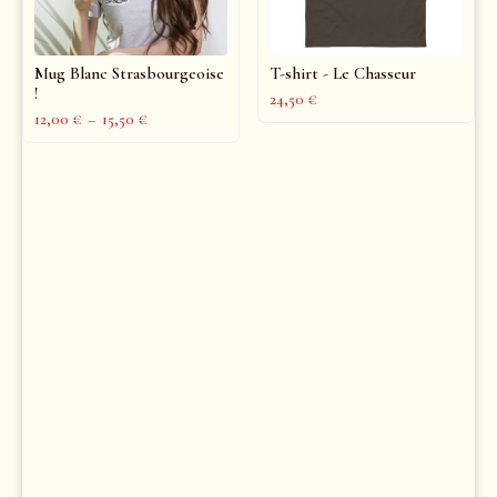
Mug Blanc Strasbourgeoise
T-shirt - Le Chasseur
!
24,50
€
12,00
€
–
15,50
€