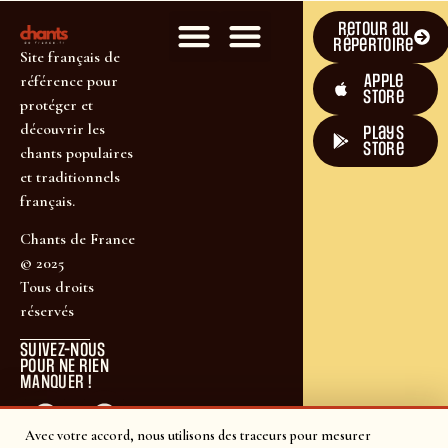
Retour au
répertoire
Site français de
Apple
référence pour
Store
protéger et
découvrir les
plays
store
chants populaires
et traditionnels
français.
Chants de France
© 2025
Tous droits
réservés
SUIVEZ-NOUS
POUR NE RIEN
MANQUER !
Avec votre accord, nous utilisons des traceurs pour mesurer