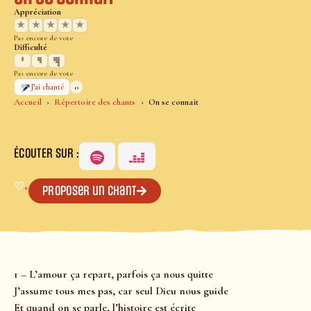
Appréciation
★
★
★
★
★
Pas encore de vote
Difficulté
Pas encore de vote
0
J’ai chanté
Accueil
Répertoire des chants
On se connait
ÉCOUTER SUR :
♡
+
Proposer un chant
1 – L’amour ça repart, parfois ça nous quitte
J’assume tous mes pas, car seul Dieu nous guide
Et quand on se parle, l’histoire est écrite