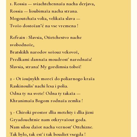
1. Rossia — sviachtchennaïa nacha derjava,
Rossia — lioubimaïa nacha strana.
Mogoutchaïa volia, velikaïa slava —
Tvoïo dostoïan’é na vse vremena !
Refrain : Slavsia, Otietchestvo nache
svobodnoïe,
Bratskikh narodov soïouz vekovoï,
Predkami dannaïa moudrost' narodnaïa!
Slavsia, strana! My gordimsia toboï!
2 - Ot ioujnykh moreï do poliarnogo kraïa
Raskinoulis' nachi lesa i polia.
Odna ty na svete! Odna ty takaïa —
Khranimaïa Bogom rodnaïa zemlia !
3 - Chiroki prostor dlia metchty i dlia jizni
Gryadouchtnie nam otkryvaïout goda.
Nam silou daïot nacha vernost' Ottchizne.
Tak bylo, tak est' i tak boudiet vsegda !