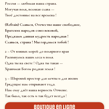
Россия — любимая наша страна.
Могучая воля, великая слава —
Твоё достоянье на все времена !
(Refrain) Славься, Отечество наше свободное,
Братских народов союз вековой,
Предками данная мудрость народная !
Славься, страна ! Мы гордимся тобой !
2 – От южных морей до полярного края
Раскинулись наши леса и поля.
Одна ты на свете ! Одна ты такая —
Хранимая Богом родная земля !
3 – Широкий простор для мечты и для жизни
Грядущие нам открывают года.
Нам силу даёт наша верность Отчизне.
Так было, так есть и так будет всегда !
Boutique en ligne