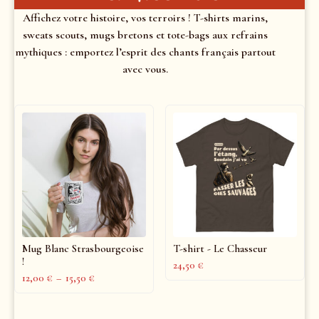
Affichez votre histoire, vos terroirs ! T-shirts marins,
sweats scouts, mugs bretons et tote-bags aux refrains
mythiques : emportez l’esprit des chants français partout
avec vous.
Mug Blanc Strasbourgeoise
T-shirt - Le Chasseur
!
24,50
€
12,00
€
–
15,50
€