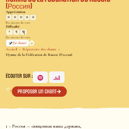
(Россия)
Appréciation
★
★
★
★
★
Pas encore de vote
Difficulté
Pas encore de vote
0
J’ai chanté
Accueil
Répertoire des chants
Hymne de la Fédération de Russie (Россия)
ÉCOUTER SUR :
♡
+
Proposer un chant
1 – Россия — священная наша держава,