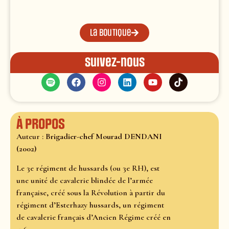
La boutique
Suivez-nous
À propos
Auteur :
Brigadier-chef Mourad DENDANI
(2002)
Le 3e régiment de hussards (ou 3e RH), est
une unité de cavalerie blindée de l’armée
française, créé sous la Révolution à partir du
régiment d’Esterhazy hussards, un régiment
de cavalerie français d’Ancien Régime créé en