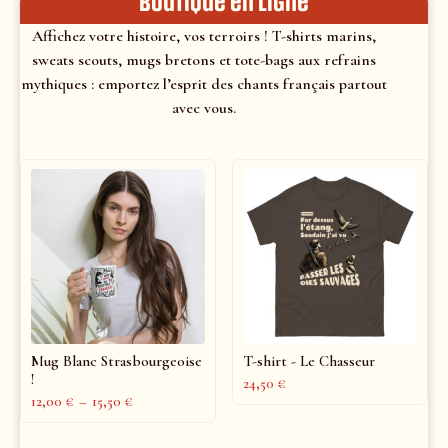
Boutique en ligne
Affichez votre histoire, vos terroirs ! T-shirts marins,
sweats scouts, mugs bretons et tote-bags aux refrains
mythiques : emportez l’esprit des chants français partout
avec vous.
Mug Blanc Strasbourgeoise
T-shirt - Le Chasseur
!
24,50
€
12,00
€
–
15,50
€