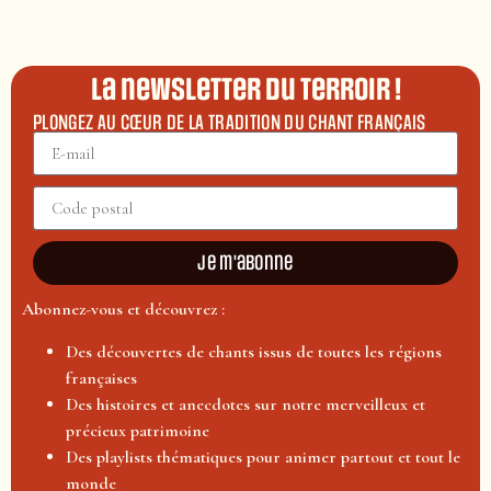
La newsletter du terroir !
PLONGEZ AU CŒUR DE LA TRADITION DU CHANT FRANÇAIS
Je m'abonne
Abonnez-vous et découvrez :
Des découvertes de chants issus de toutes les régions
françaises
Des histoires et anecdotes sur notre merveilleux et
précieux patrimoine
Des playlists thématiques pour animer partout et tout le
monde