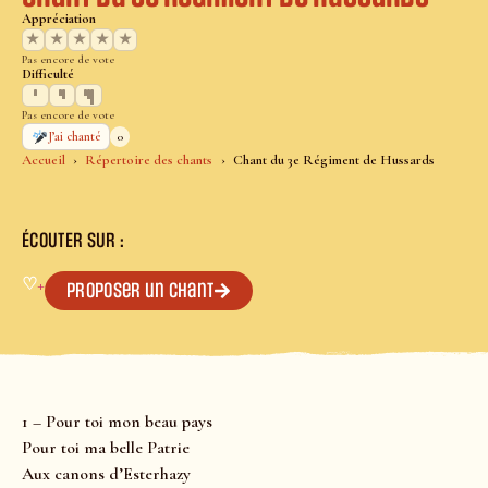
Appréciation
★
★
★
★
★
Pas encore de vote
Difficulté
Pas encore de vote
0
J’ai chanté
Accueil
Répertoire des chants
Chant du 3e Régiment de Hussards
ÉCOUTER SUR :
♡
+
Proposer un chant
1 – Pour toi mon beau pays
Pour toi ma belle Patrie
Aux canons d’Esterhazy