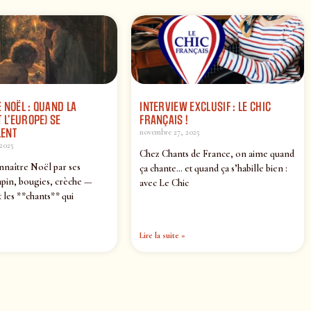
 NOËL : QUAND LA
INTERVIEW EXCLUSIF : LE CHIC
 L’EUROPE) SE
FRANÇAIS !
ENT
novembre 27, 2025
2025
Chez Chants de France, on aime quand
nnaître Noël par ses
ça chante… et quand ça s’habille bien :
pin, bougies, crèche —
avec Le Chic
 les **chants** qui
Lire la suite »