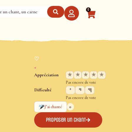
0
♡
+
★
★
★
★
★
Appréciation
Pas encore de vote
Difficulté
Pas encore de vote
0
J’ai chanté
Proposer un chant