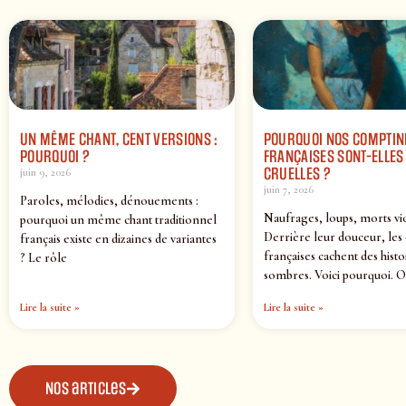
UN MÊME CHANT, CENT VERSIONS :
POURQUOI NOS COMPTIN
POURQUOI ?
FRANÇAISES SONT-ELLES 
CRUELLES ?
juin 9, 2026
juin 7, 2026
Paroles, mélodies, dénouements :
Naufrages, loups, morts vi
pourquoi un même chant traditionnel
Derrière leur douceur, les
français existe en dizaines de variantes
françaises cachent des histo
? Le rôle
sombres. Voici pourquoi. O
Lire la suite »
Lire la suite »
Nos articles