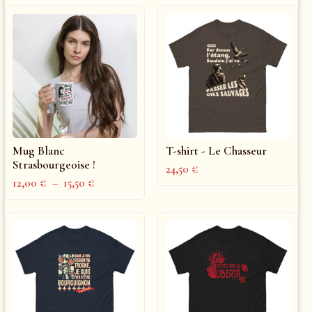
Mug Blanc
T-shirt - Le Chasseur
Strasbourgeoise !
24,50
€
12,00
€
–
15,50
€