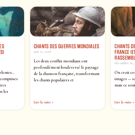
ES
CHANTS DES GUERRES MONDIALES
CHANTS DE
SI
FRANCE (ET
mai 21, 2026
RASSEMBL
Les deux conflits mondiaux ont
décembre 16, 
profondément bouleversé le paysage
olentes…
On croit co
de la chanson française, transformant
 comptines
images — sa
les chants populaires et
ires
mais ce sont
n les
Lire la suite »
Lire la suite »