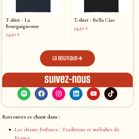
T-shirt - La
T-shirt - Bella Ciao
Bourguignonne
24,50
€
24,50
€
La boutique
Suivez-nous
Retrouvez ce chant dans :
Les chants Enfance : Traditions et mélodies de
France