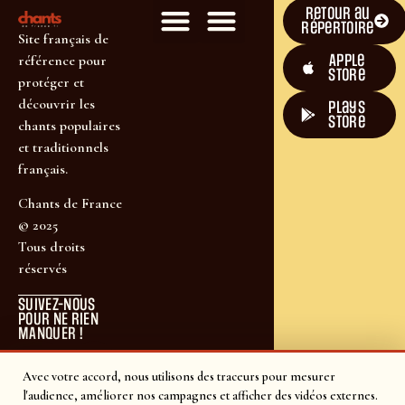
Retour au
répertoire
Site français de
Apple
référence pour
Store
protéger et
découvrir les
plays
store
chants populaires
et traditionnels
français.
Chants de France
© 2025
Tous droits
réservés
SUIVEZ-NOUS
POUR NE RIEN
MANQUER !
Avec votre accord, nous utilisons des traceurs pour mesurer
l'audience, améliorer nos campagnes et afficher des vidéos externes.