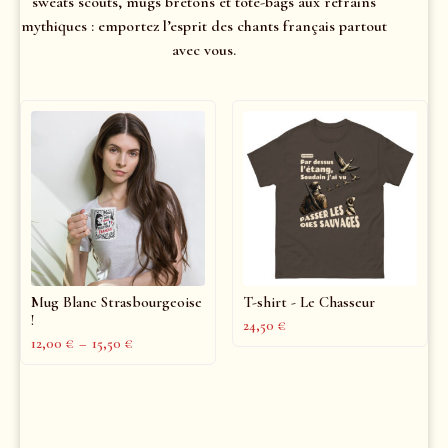
sweats scouts, mugs bretons et tote-bags aux refrains
mythiques : emportez l’esprit des chants français partout
avec vous.
Mug Blanc Strasbourgeoise
T-shirt - Le Chasseur
!
24,50
€
12,00
€
–
15,50
€