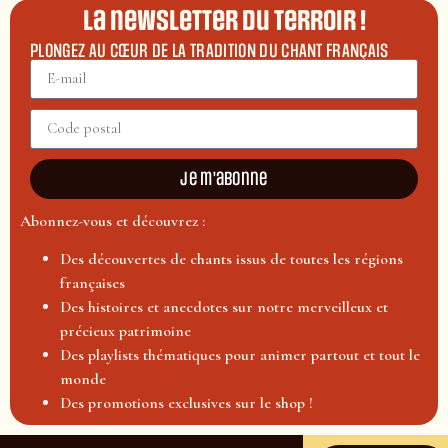
La newsletter du terroir !
PLONGEZ AU CŒUR DE LA TRADITION DU CHANT FRANÇAIS
Je m'abonne
Abonnez-vous et découvrez :
Des découvertes de chants issus de toutes les régions
françaises
Des histoires et anecdotes sur notre merveilleux et
précieux patrimoine
Des playlists thématiques pour animer partout et tout le
monde
Des promotions exclusives sur le shop !