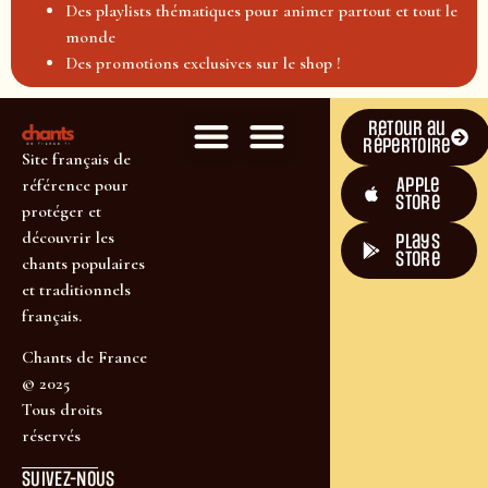
Des playlists thématiques pour animer partout et tout le
monde
Des promotions exclusives sur le shop !
Retour au
répertoire
Site français de
Apple
référence pour
Store
protéger et
découvrir les
plays
store
chants populaires
et traditionnels
français.
Chants de France
© 2025
Tous droits
réservés
SUIVEZ-NOUS