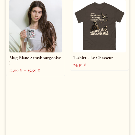
Mug Blanc Strasbourgeoise
T-shirt - Le Chasseur
!
24,50
€
12,00
€
–
15,50
€