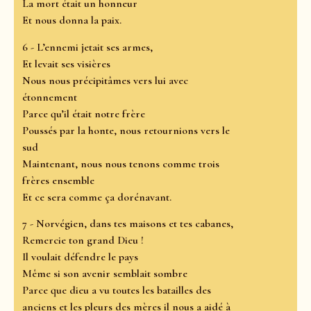
La mort était un honneur
Et nous donna la paix.
6 - L’ennemi jetait ses armes,
Et levait ses visières
Nous nous précipitâmes vers lui avec
étonnement
Parce qu’il était notre frère
Poussés par la honte, nous retournions vers le
sud
Maintenant, nous nous tenons comme trois
frères ensemble
Et ce sera comme ça dorénavant.
7 - Norvégien, dans tes maisons et tes cabanes,
Remercie ton grand Dieu !
Il voulait défendre le pays
Même si son avenir semblait sombre
Parce que dieu a vu toutes les batailles des
anciens et les pleurs des mères il nous a aidé à