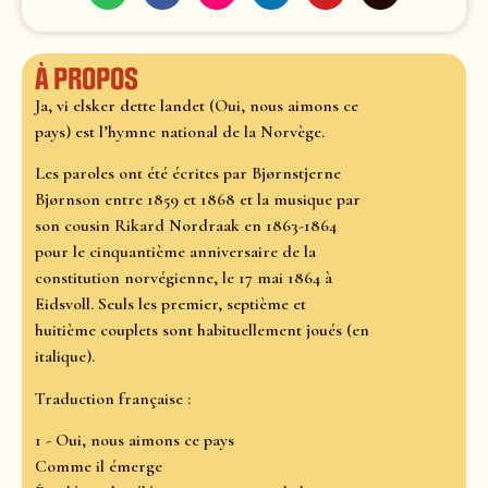
À propos
Ja, vi elsker dette landet (Oui, nous aimons ce
pays) est l’hymne national de la Norvège.
Les paroles ont été écrites par Bjørnstjerne
Bjørnson entre 1859 et 1868 et la musique par
son cousin Rikard Nordraak en 1863-1864
pour le cinquantième anniversaire de la
constitution norvégienne, le 17 mai 1864 à
Eidsvoll. Seuls les premier, septième et
huitième couplets sont habituellement joués (en
italique).
Traduction française :
1 - Oui, nous aimons ce pays
Comme il émerge