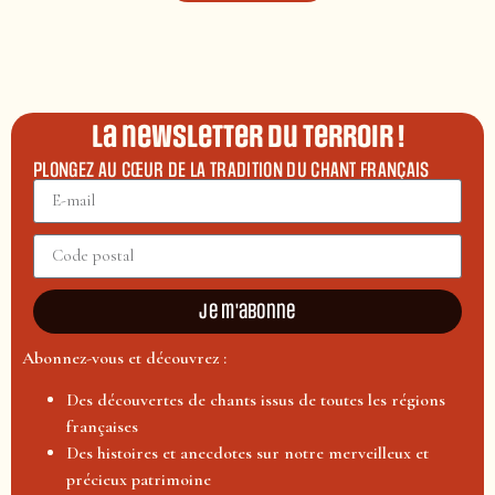
La newsletter du terroir !
PLONGEZ AU CŒUR DE LA TRADITION DU CHANT FRANÇAIS
Je m'abonne
Abonnez-vous et découvrez :
Des découvertes de chants issus de toutes les régions
françaises
Des histoires et anecdotes sur notre merveilleux et
précieux patrimoine