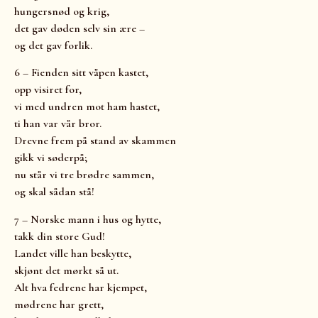
hungersnød og krig,
det gav døden selv sin ære –
og det gav forlik.
6 – Fienden sitt våpen kastet,
opp visiret for,
vi med undren mot ham hastet,
ti han var vår bror.
Drevne frem på stand av skammen
gikk vi søderpå;
nu står vi tre brødre sammen,
og skal sådan stå!
7 – Norske mann i hus og hytte,
takk din store Gud!
Landet ville han beskytte,
skjønt det mørkt så ut.
Alt hva fedrene har kjempet,
mødrene har grett,