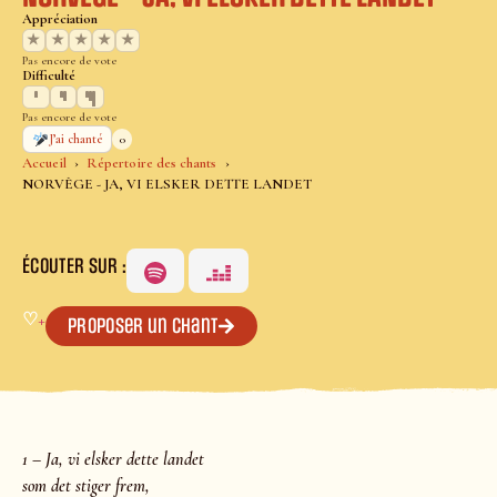
Appréciation
★
★
★
★
★
Pas encore de vote
Difficulté
Pas encore de vote
0
J’ai chanté
Accueil
Répertoire des chants
NORVÈGE - JA, VI ELSKER DETTE LANDET
ÉCOUTER SUR :
♡
+
Proposer un chant
1 – Ja, vi elsker dette landet
som det stiger frem,