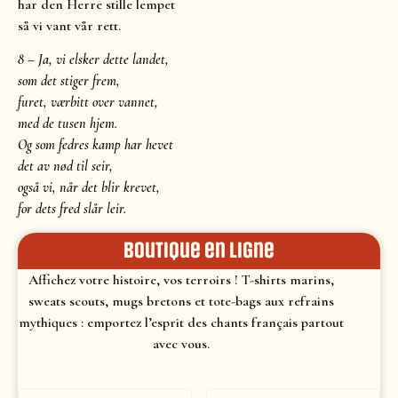
har den Herre stille lempet
så vi vant vår rett.
8 – Ja, vi elsker dette landet,
som det stiger frem,
furet, værbitt over vannet,
med de tusen hjem.
Og som fedres kamp har hevet
det av nød til seir,
også vi, når det blir krevet,
for dets fred slår leir.
Boutique en ligne
Affichez votre histoire, vos terroirs ! T-shirts marins,
sweats scouts, mugs bretons et tote-bags aux refrains
mythiques : emportez l’esprit des chants français partout
avec vous.