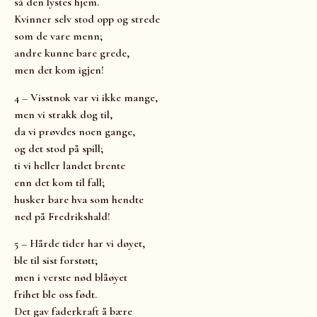
så den lystes hjem.
Kvinner selv stod opp og strede
som de vare menn;
andre kunne bare grede,
men det kom igjen!
4 – Visstnok var vi ikke mange,
men vi strakk dog til,
da vi prøvdes noen gange,
og det stod på spill;
ti vi heller landet brente
enn det kom til fall;
husker bare hva som hendte
ned på Fredrikshald!
5 – Hårde tider har vi døyet,
ble til sist forstøtt;
men i verste nød blåøyet
frihet ble oss født.
Det gav faderkraft å bære