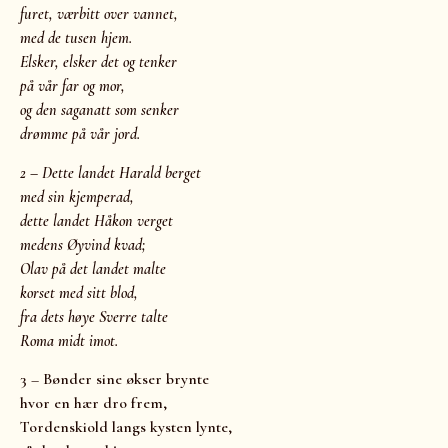
furet, værbitt over vannet,
med de tusen hjem.
Elsker, elsker det og tenker
på vår far og mor,
og den saganatt som senker
drømme på vår jord.
2 – Dette landet Harald berget
med sin kjemperad,
dette landet Håkon verget
medens Øyvind kvad;
Olav på det landet malte
korset med sitt blod,
fra dets høye Sverre talte
Roma midt imot.
3 – Bønder sine økser brynte
hvor en hær dro frem,
Tordenskiold langs kysten lynte,