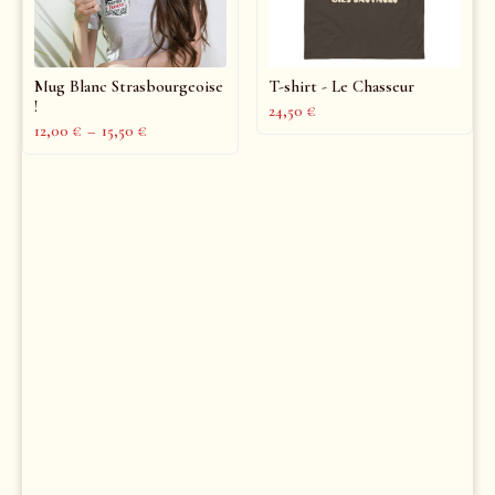
Mug Blanc Strasbourgeoise
T-shirt - Le Chasseur
!
24,50
€
12,00
€
–
15,50
€