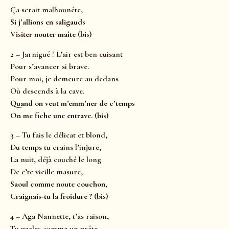
Ça serait malhounête,
Si j’allions en saligauds
Visiter nouter maîte (bis)
2 – Jarnigué ! L’air est ben cuisant
Pour s’avancer si brave.
Pour moi, je demeure au dedans
Où descends à la cave.
Quand on veut m’emm’ner de c’temps
On me fiche une entrave. (bis)
3 – Tu fais le délicat et blond,
Du temps tu crains l’injure,
La nuit, déjà couché le long
De c’te vieille masure,
Saoul comme noute couchon,
Craignais-tu la froidure ? (bis)
4 – Aga Nannette, t’as raison,
Tu parles comme un prête,