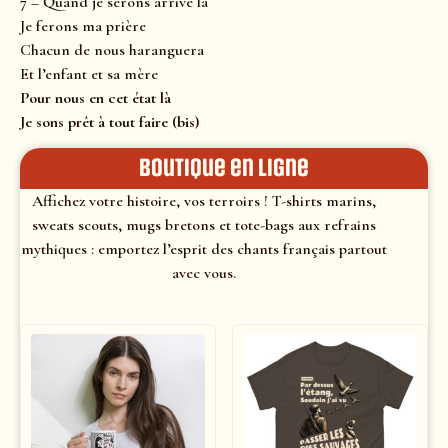
7 – Quand je serons arrivé là
Je ferons ma prière
Chacun de nous haranguera
Et l’enfant et sa mère
Pour nous en cet état là
Je sons prêt à tout faire (bis)
Boutique en ligne
Affichez votre histoire, vos terroirs ! T-shirts marins,
sweats scouts, mugs bretons et tote-bags aux refrains
mythiques : emportez l’esprit des chants français partout
avec vous.