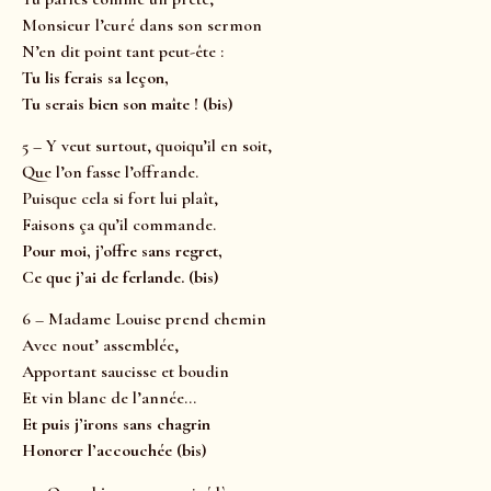
Monsieur l’curé dans son sermon
N’en dit point tant peut-ête :
Tu lis ferais sa leçon,
Tu serais bien son maîte ! (bis)
5 – Y veut surtout, quoiqu’il en soit,
Que l’on fasse l’offrande.
Puisque cela si fort lui plaît,
Faisons ça qu’il commande.
Pour moi, j’offre sans regret,
Ce que j’ai de ferlande. (bis)
6 – Madame Louise prend chemin
Avec nout’ assemblée,
Apportant saucisse et boudin
Et vin blanc de l’année…
Et puis j’irons sans chagrin
Honorer l’accouchée (bis)