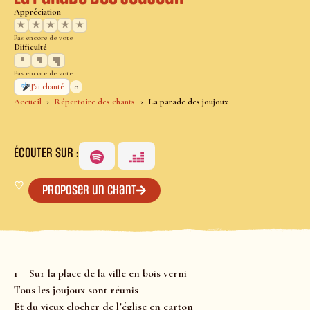
Appréciation
★
★
★
★
★
Pas encore de vote
Difficulté
Pas encore de vote
0
J’ai chanté
Accueil
Répertoire des chants
La parade des joujoux
ÉCOUTER SUR :
♡
+
Proposer un chant
1 – Sur la place de la ville en bois verni
Tous les joujoux sont réunis
Et du vieux clocher de l’église en carton