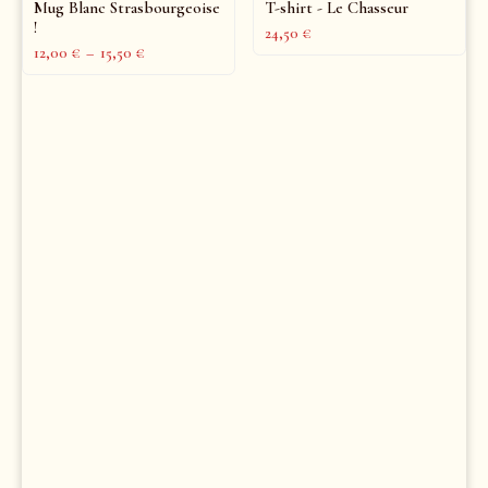
Mug Blanc Strasbourgeoise
T-shirt - Le Chasseur
!
24,50
€
12,00
€
–
15,50
€