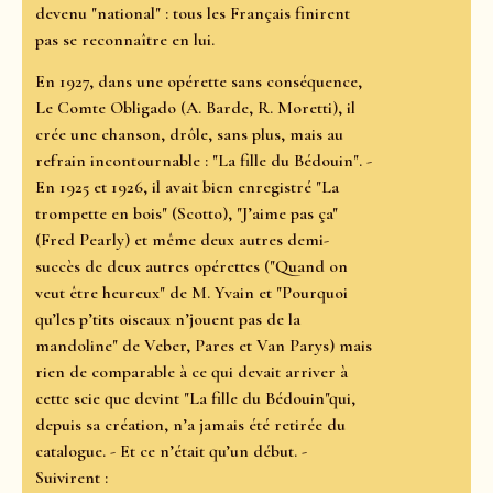
devenu "national" : tous les Français finirent
pas se reconnaître en lui.
En 1927, dans une opérette sans conséquence,
Le Comte Obligado (A. Barde, R. Moretti), il
crée une chanson, drôle, sans plus, mais au
refrain incontournable : "La fille du Bédouin". -
En 1925 et 1926, il avait bien enregistré "La
trompette en bois" (Scotto), "J’aime pas ça"
(Fred Pearly) et même deux autres demi-
succès de deux autres opérettes ("Quand on
veut être heureux" de M. Yvain et "Pourquoi
qu’les p’tits oiseaux n’jouent pas de la
mandoline" de Veber, Pares et Van Parys) mais
rien de comparable à ce qui devait arriver à
cette scie que devint "La fille du Bédouin"qui,
depuis sa création, n’a jamais été retirée du
catalogue. - Et ce n’était qu’un début. -
Suivirent :