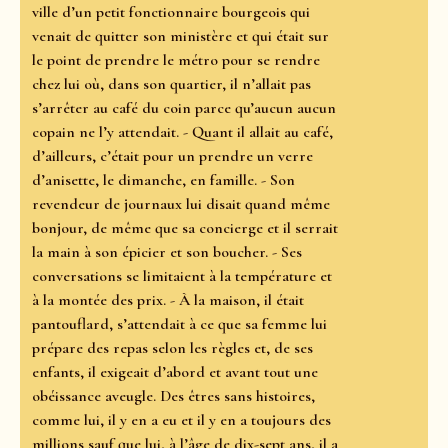
ville d’un petit fonctionnaire bourgeois qui
venait de quitter son ministère et qui était sur
le point de prendre le métro pour se rendre
chez lui où, dans son quartier, il n’allait pas
s’arrêter au café du coin parce qu’aucun aucun
copain ne l’y attendait. - Quant il allait au café,
d’ailleurs, c’était pour un prendre un verre
d’anisette, le dimanche, en famille. - Son
revendeur de journaux lui disait quand même
bonjour, de même que sa concierge et il serrait
la main à son épicier et son boucher. - Ses
conversations se limitaient à la température et
à la montée des prix. - À la maison, il était
pantouflard, s’attendait à ce que sa femme lui
prépare des repas selon les règles et, de ses
enfants, il exigeait d’abord et avant tout une
obéissance aveugle. Des êtres sans histoires,
comme lui, il y en a eu et il y en a toujours des
millions sauf que lui, à l’âge de dix-sept ans, il a