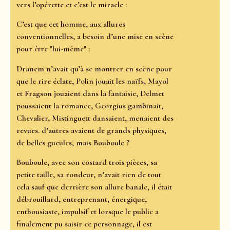
vers l’opérette et c’est le miracle :
C’est que cet homme, aux allures
conventionnelles, a besoin d’une mise en scène
pour être "lui-même" :
Dranem n’avait qu’à se montrer en scène pour
que le rire éclate, Polin jouait les naïfs, Mayol
et Fragson jouaient dans la fantaisie, Delmet
poussaient la romance, Georgius gambinait,
Chevalier, Mistinguett dansaient, menaient des
revues. d’autres avaient de grands physiques,
de belles gueules, mais Bouboule ?
Bouboule, avec son costard trois pièces, sa
petite taille, sa rondeur, n’avait rien de tout
cela sauf que derrière son allure banale, il était
débrouillard, entreprenant, énergique,
enthousiaste, impulsif et lorsque le public a
finalement pu saisir ce personnage, il est