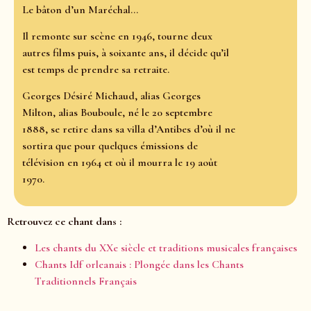
Le bâton d’un Maréchal...
Il remonte sur scène en 1946, tourne deux
autres films puis, à soixante ans, il décide qu’il
est temps de prendre sa retraite.
Georges Désiré Michaud, alias Georges
Milton, alias Bouboule, né le 20 septembre
1888, se retire dans sa villa d’Antibes d’où il ne
sortira que pour quelques émissions de
télévision en 1964 et où il mourra le 19 août
1970.
Retrouvez ce chant dans :
Les chants du XXe siècle et traditions musicales françaises
Chants Idf orleanais : Plongée dans les Chants
Traditionnels Français