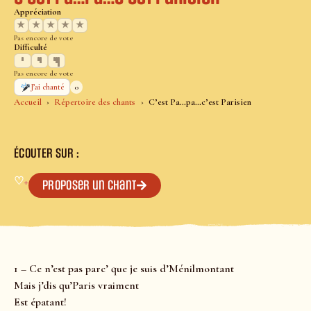
Appréciation
★
★
★
★
★
Pas encore de vote
Difficulté
Pas encore de vote
0
J’ai chanté
Accueil
Répertoire des chants
C’est Pa…pa…c’est Parisien
ÉCOUTER SUR :
♡
+
Proposer un chant
1 – Ce n’est pas parc’ que je suis d’Ménilmontant
Mais j’dis qu’Paris vraiment
Est épatant!