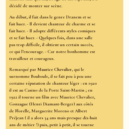
décidé de monter sur scène.
Au début, il fait dans le genre Dranem et se
fait huer. - Il devient chanteur de charme et se
fait huer. - Il adopte différents styles comiques
et se fait huer. - Quelques fois, dans une salle
pas trop difficile, il obtient un certain succès,
ce qui l’encourage. - Car notre bonhomme est
travailleur et courageux.
Remarqué par
Maurice Chevalier
, qui le
surnomme Bouboule, il se fait peu à peu une
certaine réputation de chanteur léger : en 1920
il est au Casino de la Porte Saint-Martin ; en
1922 il tourne un film avec Maurice Chevalier,
Gonzague (Henri Diamant-Berger) aux côtés
de Florelle, Marguerite Moreno et Albert
Préjean ( il a alors 34 ans mais presque dix-huit
ans de métier !) puis, petit à petit, il se tourne