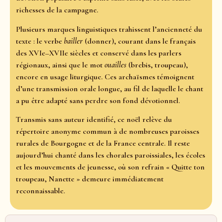
richesses de la campagne.
Plusieurs marques linguistiques trahissent l’ancienneté du
texte : le verbe
bailler
(donner), courant dans le français
des XVIe–XVIIe siècles et conservé dans les parlers
régionaux, ainsi que le mot
ouailles
(brebis, troupeau),
encore en usage liturgique. Ces archaïsmes témoignent
d’une transmission orale longue, au fil de laquelle le chant
a pu être adapté sans perdre son fond dévotionnel.
Transmis sans auteur identifié, ce noël relève du
répertoire anonyme commun à de nombreuses paroisses
rurales de Bourgogne et de la France centrale. Il reste
aujourd’hui chanté dans les chorales paroissiales, les écoles
et les mouvements de jeunesse, où son refrain « Quitte ton
troupeau, Nanette » demeure immédiatement
reconnaissable.