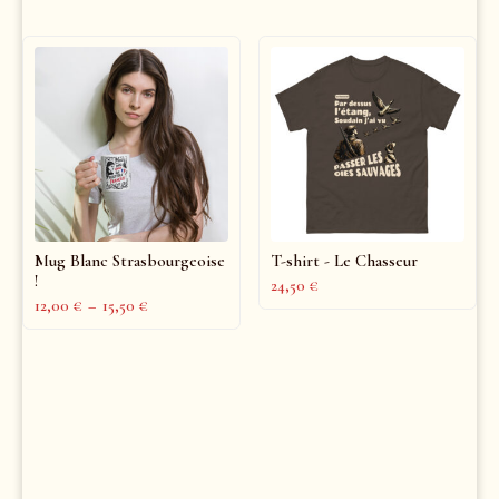
Mug Blanc Strasbourgeoise
T-shirt - Le Chasseur
!
24,50
€
12,00
€
–
15,50
€