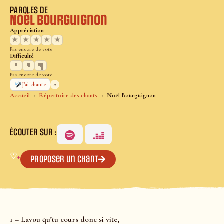
PAROLES DE
Noël Bourguignon
Appréciation
★
★
★
★
★
Pas encore de vote
Difficulté
Pas encore de vote
0
J’ai chanté
Accueil
Répertoire des chants
Noël Bourguignon
ÉCOUTER SUR :
♡
+
Proposer un chant
1 – Lavou qu’tu cours donc si vite,