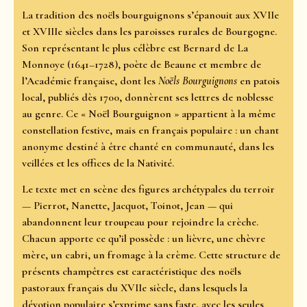
La tradition des noëls bourguignons s’épanouit aux XVIIe
et XVIIIe siècles dans les paroisses rurales de Bourgogne.
Son représentant le plus célèbre est Bernard de La
Monnoye (1641–1728), poète de Beaune et membre de
l’Académie française, dont les
Noëls Bourguignons
en patois
local, publiés dès 1700, donnèrent ses lettres de noblesse
au genre. Ce « Noël Bourguignon » appartient à la même
constellation festive, mais en français populaire : un chant
anonyme destiné à être chanté en communauté, dans les
veillées et les offices de la Nativité.
Le texte met en scène des figures archétypales du terroir
— Pierrot, Nanette, Jacquot, Toinot, Jean — qui
abandonnent leur troupeau pour rejoindre la crèche.
Chacun apporte ce qu’il possède : un lièvre, une chèvre
mère, un cabri, un fromage à la crème. Cette structure de
présents champêtres est caractéristique des noëls
pastoraux français du XVIIe siècle, dans lesquels la
dévotion populaire s’exprime sans faste, avec les seules