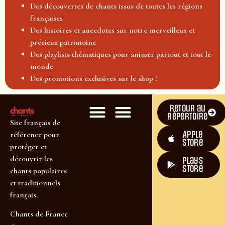
Des découvertes de chants issus de toutes les régions
françaises
Des histoires et anecdotes sur notre merveilleux et
précieux patrimoine
Des playlists thématiques pour animer partout et tout le
monde
Des promotions exclusives sur le shop !
Retour au
répertoire
Site français de
Apple
référence pour
Store
protéger et
découvrir les
plays
store
chants populaires
et traditionnels
français.
Chants de France