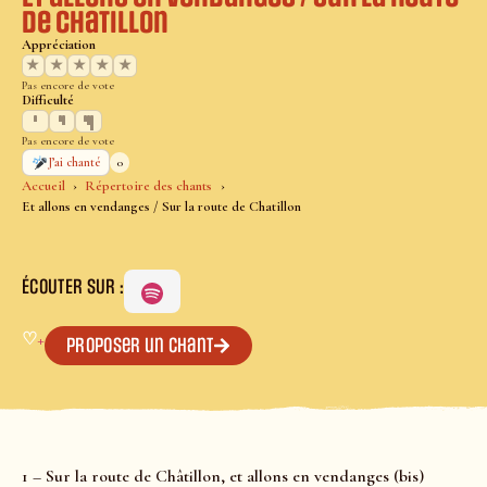
de Chatillon
Appréciation
★
★
★
★
★
Pas encore de vote
Difficulté
Pas encore de vote
0
J’ai chanté
Accueil
Répertoire des chants
Et allons en vendanges / Sur la route de Chatillon
ÉCOUTER SUR :
♡
+
Proposer un chant
1 – Sur la route de Châtillon, et allons en vendanges (bis)