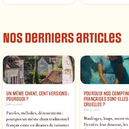
Nos derniers articles
UN MÊME CHANT, CENT VERSIONS :
POURQUOI NOS COMPTIN
POURQUOI ?
FRANÇAISES SONT-ELLES 
CRUELLES ?
juin 9, 2026
juin 7, 2026
Paroles, mélodies, dénouements :
Naufrages, loups, morts vi
pourquoi un même chant traditionnel
Derrière leur douceur, les
français existe en dizaines de variantes