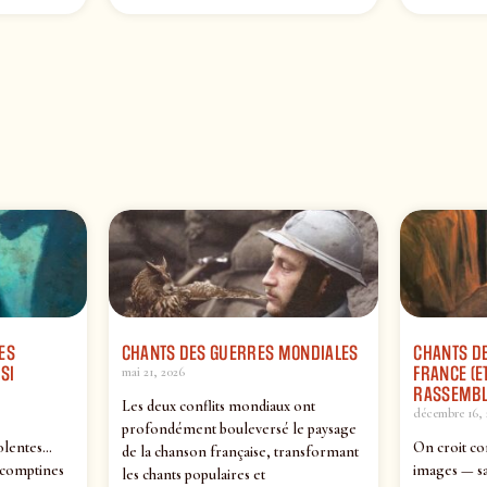
ES
CHANTS DES GUERRES MONDIALES
CHANTS DE
SI
FRANCE (ET
mai 21, 2026
RASSEMBL
Les deux conflits mondiaux ont
décembre 16, 
profondément bouleversé le paysage
olentes…
On croit co
de la chanson française, transformant
 comptines
images — sa
les chants populaires et