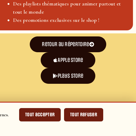
Des playlists thématiques pour animer partout et
tout le monde
Des promotions exclusives sur le shop !
Retour au répertoire
Apple Store
plays store
Tout accepter
Tout refuser
rnes.