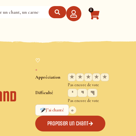
0
♡
+
★
★
★
★
★
Appréciation
Pas encore de vote
and
Difficulté
Pas encore de vote
0
J’ai chanté
Proposer un chant