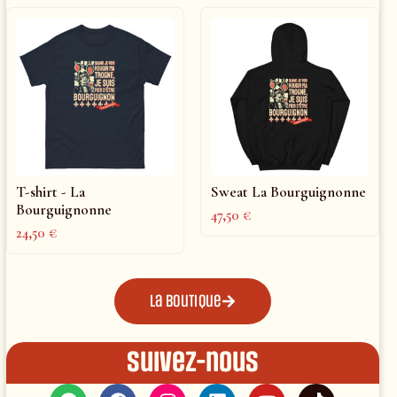
T-shirt - La
Sweat La Bourguignonne
Bourguignonne
47,50
€
24,50
€
La boutique
Suivez-nous