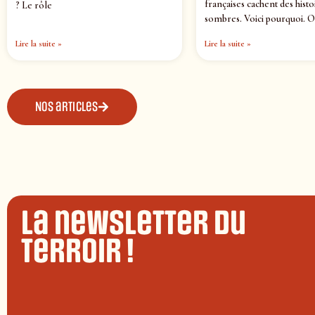
françaises cachent des histo
? Le rôle
sombres. Voici pourquoi. O
Lire la suite »
Lire la suite »
Nos articles
La newsletter du
terroir !