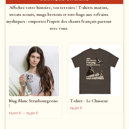
Affichez votre histoire, vos terroirs ! T-shirts marins,
sweats scouts, mugs bretons et tote-bags aux refrains
mythiques : emportez l’esprit des chants français partout
avec vous.
Mug Blanc Strasbourgeoise
T-shirt - Le Chasseur
!
24,50
€
12,00
€
–
15,50
€