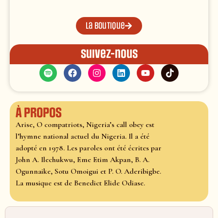
La boutique
Suivez-nous
À propos
Arise, O compatriots, Nigeria’s call obey est
l’hymne national actuel du Nigeria. Il a été
adopté en 1978. Les paroles ont été écrites par
John A. Ilechukwu, Eme Etim Akpan, B. A.
Ogunnaike, Sotu Omoigui et P. O. Aderibigbe.
La musique est de Benedict Elide Odiase.