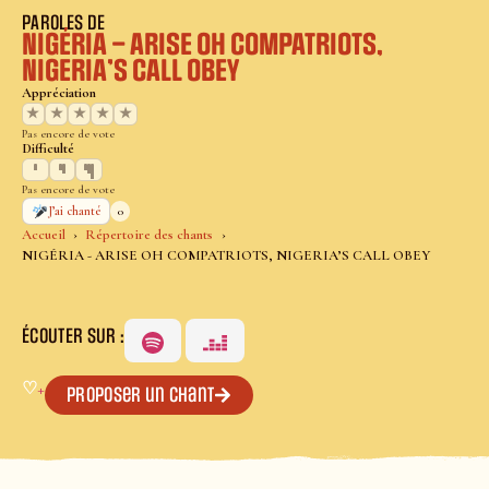
PAROLES DE
NIGÉRIA – ARISE OH COMPATRIOTS,
NIGERIA’S CALL OBEY
Appréciation
★
★
★
★
★
Pas encore de vote
Difficulté
Pas encore de vote
0
J’ai chanté
Accueil
Répertoire des chants
NIGÉRIA - ARISE OH COMPATRIOTS, NIGERIA’S CALL OBEY
ÉCOUTER SUR :
♡
+
Proposer un chant