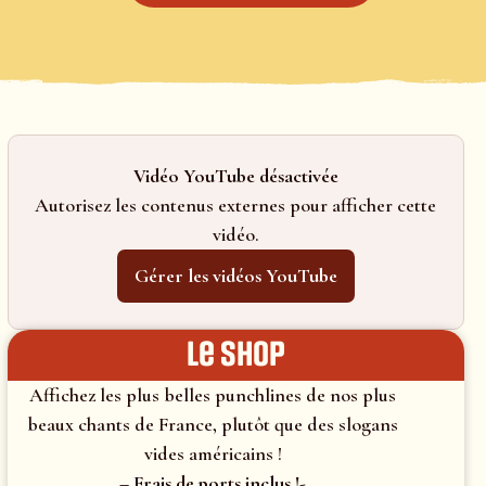
Vidéo YouTube désactivée
Autorisez les contenus externes pour afficher cette
vidéo.
Gérer les vidéos YouTube
le shop
Affichez les plus belles punchlines de nos plus
beaux chants de France, plutôt que des slogans
vides américains !
– Frais de ports inclus !-