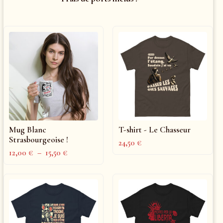
Mug Blanc
T-shirt - Le Chasseur
Strasbourgeoise !
24,50
€
12,00
€
–
15,50
€