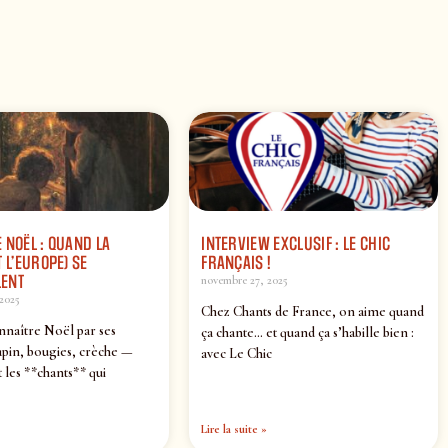
 NOËL : QUAND LA
INTERVIEW EXCLUSIF : LE CHIC
 L’EUROPE) SE
FRANÇAIS !
ENT
novembre 27, 2025
2025
Chez Chants de France, on aime quand
nnaître Noël par ses
ça chante… et quand ça s’habille bien :
pin, bougies, crèche —
avec Le Chic
 les **chants** qui
Lire la suite »