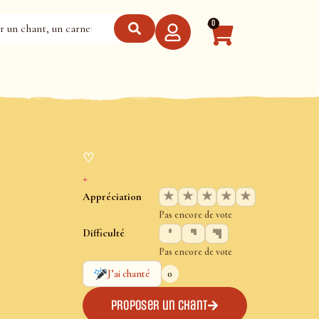
0
♡
+
★
★
★
★
★
Appréciation
Pas encore de vote
Difficulté
Pas encore de vote
0
J’ai chanté
Proposer un chant