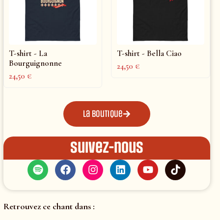
T-shirt - La
T-shirt - Bella Ciao
Bourguignonne
24,50
€
24,50
€
La boutique
Suivez-nous
Retrouvez ce chant dans :