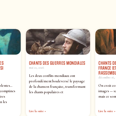
ES
CHANTS DES GUERRES MONDIALES
CHANTS DE
SI
FRANCE (ET
mai 21, 2026
RASSEMBL
Les deux conflits mondiaux ont
décembre 16, 
profondément bouleversé le paysage
olentes…
On croit co
de la chanson française, transformant
 comptines
images — sa
les chants populaires et
ires
mais ce sont
n les
Lire la suite »
Lire la suite »