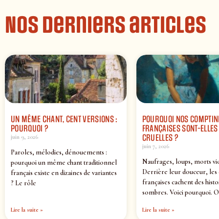
Nos derniers articles
UN MÊME CHANT, CENT VERSIONS :
POURQUOI NOS COMPTIN
POURQUOI ?
FRANÇAISES SONT-ELLES 
CRUELLES ?
juin 9, 2026
juin 7, 2026
Paroles, mélodies, dénouements :
Naufrages, loups, morts vi
pourquoi un même chant traditionnel
Derrière leur douceur, les
français existe en dizaines de variantes
françaises cachent des histo
? Le rôle
sombres. Voici pourquoi. O
Lire la suite »
Lire la suite »