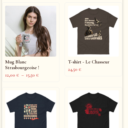
Mug Blanc
T-shirt - Le Chasseur
Strasbourgeoise !
24,50
€
12,00
€
–
15,50
€