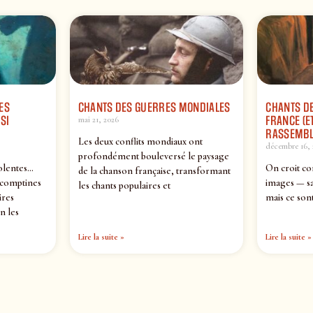
ES
CHANTS DES GUERRES MONDIALES
CHANTS DE
SI
FRANCE (ET
mai 21, 2026
RASSEMBL
Les deux conflits mondiaux ont
décembre 16, 
profondément bouleversé le paysage
olentes…
On croit co
de la chanson française, transformant
 comptines
images — sa
les chants populaires et
ires
mais ce sont
n les
Lire la suite »
Lire la suite »