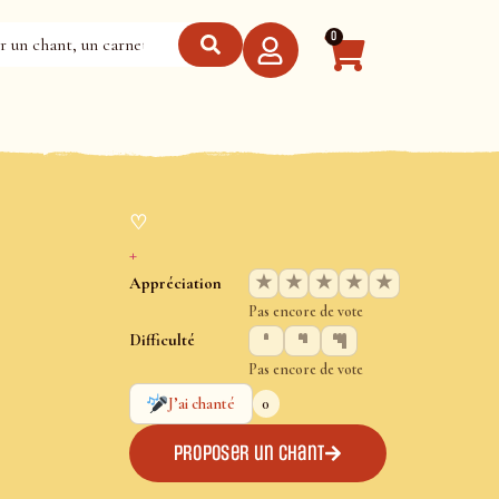
0
♡
+
★
★
★
★
★
Appréciation
Pas encore de vote
Difficulté
Pas encore de vote
0
J’ai chanté
Proposer un chant