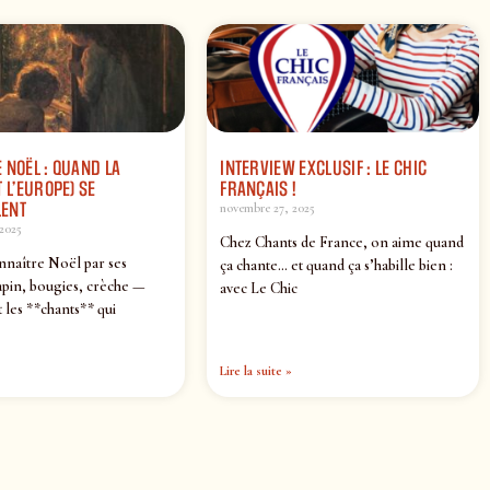
 NOËL : QUAND LA
INTERVIEW EXCLUSIF : LE CHIC
 L’EUROPE) SE
FRANÇAIS !
ENT
novembre 27, 2025
2025
Chez Chants de France, on aime quand
nnaître Noël par ses
ça chante… et quand ça s’habille bien :
pin, bougies, crèche —
avec Le Chic
 les **chants** qui
Lire la suite »