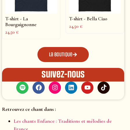
T-shirt - La
T-shirt - Bella Ciao
Bourguignonne
24,50
€
24,50
€
La boutique
Suivez-nous
Retrouvez ce chant dans :
Les chants Enfance : Traditions et mélodies de
France