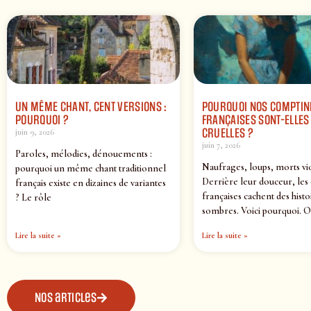
UN MÊME CHANT, CENT VERSIONS :
POURQUOI NOS COMPTIN
POURQUOI ?
FRANÇAISES SONT-ELLES 
CRUELLES ?
juin 9, 2026
juin 7, 2026
Paroles, mélodies, dénouements :
Naufrages, loups, morts vi
pourquoi un même chant traditionnel
Derrière leur douceur, les
français existe en dizaines de variantes
françaises cachent des histo
? Le rôle
sombres. Voici pourquoi. O
Lire la suite »
Lire la suite »
Nos articles